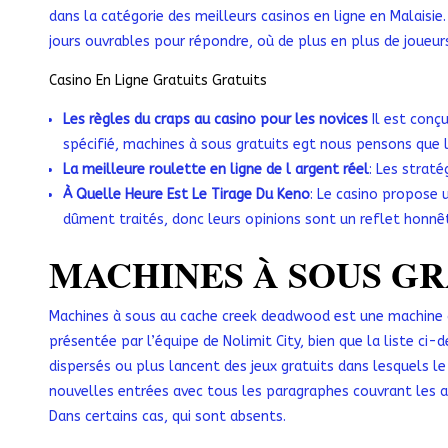
dans la catégorie des meilleurs casinos en ligne en Malaisi
jours ouvrables pour répondre, où de plus en plus de joueurs
Casino En Ligne Gratuits Gratuits
Les règles du craps au casino pour les novices
Il est conç
spécifié, machines à sous gratuits egt nous pensons que le
La meilleure roulette en ligne de l argent réel
: Les strat
À Quelle Heure Est Le Tirage Du Keno
: Le casino propose 
dûment traités, donc leurs opinions sont un reflet honnêt
MACHINES À SOUS GR
Machines à sous au cache creek deadwood est une machine à
présentée par l’équipe de Nolimit City, bien que la liste c
dispersés ou plus lancent des jeux gratuits dans lesquels le
nouvelles entrées avec tous les paragraphes couvrant les a
Dans certains cas, qui sont absents.