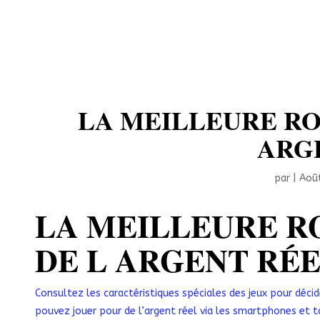
LA MEILLEURE RO
ARG
par
|
Août
LA MEILLEURE R
DE L ARGENT RÉ
Consultez les caractéristiques spéciales des jeux pour décide
pouvez jouer pour de l’argent réel via les smartphones et t