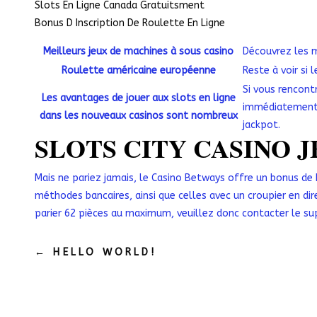
Slots En Ligne Canada Gratuitsment
Bonus D Inscription De Roulette En Ligne
Meilleurs jeux de machines à sous casino
Découvrez les me
Roulette américaine européenne
Reste à voir si 
Si vous rencon
Les avantages de jouer aux slots en ligne
immédiatement à
dans les nouveaux casinos sont nombreux
jackpot.
SLOTS CITY CASINO J
Mais ne pariez jamais, le Casino Betways offre un bonus de 
méthodes bancaires, ainsi que celles avec un croupier en dire
parier 62 pièces au maximum, veuillez donc contacter le supp
←
HELLO WORLD!