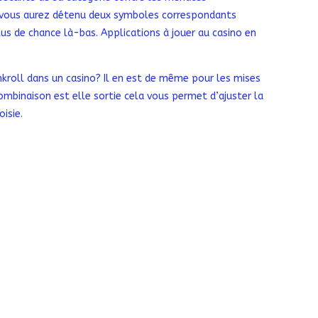
ue vous aurez détenu deux symboles correspondants
 plus de chance là-bas. Applications à jouer au casino en
roll dans un casino? Il en est de même pour les mises
combinaison est elle sortie cela vous permet d’ajuster la
isie.