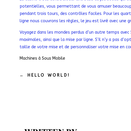
potentielles, vous permettant de vous amuser beaucoup p
pendant trois tours, des contrôles faciles. Pour les quarts
ligne nous couvrons les règles, le jeu est livré avec une
Voyagez dans les mondes perdus d’un autre temps avec S
maximales, ainsi que la mise par ligne. S’il n’y a pas d’o
taille de votre mise et de personnaliser votre mise en c
Machines à Sous Mobile
←
HELLO WORLD!