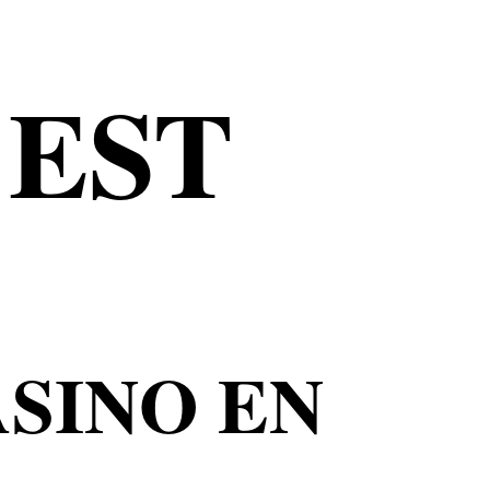
 EST
ASINO EN