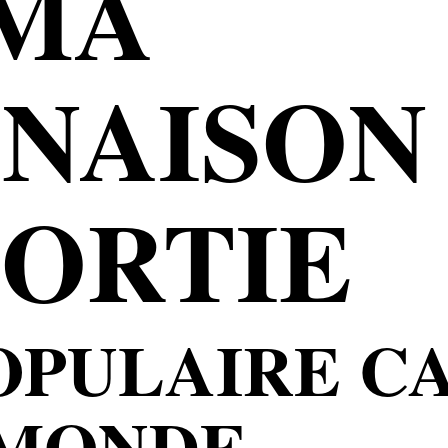
 MA
NAISON
SORTIE
OPULAIRE C
 MONDE