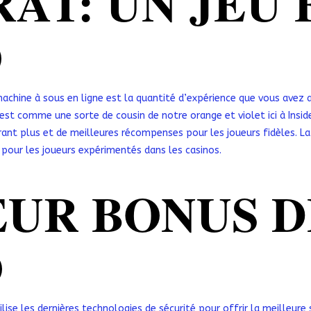
RAT: UN JEU
O
e machine à sous en ligne est la quantité d’expérience que vous av
st comme une sorte de cousin de notre orange et violet ici à Inside
ant plus et de meilleures récompenses pour les joueurs fidèles. La 
x pour les joueurs expérimentés dans les casinos.
EUR BONUS D
O
tilise les dernières technologies de sécurité pour offrir la meilleur