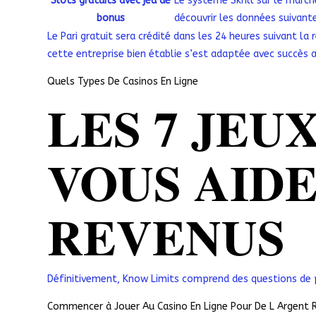
Slots gratuits avec jeu de
Le système Skrill sur le marc
bonus
découvrir les données suivant
Le Pari gratuit sera crédité dans les 24 heures suivant l
cette entreprise bien établie s’est adaptée avec succès a
Quels Types De Casinos En Ligne
LES 7 JEU
VOUS AID
REVENUS
Définitivement, Know Limits comprend des questions de pr
Commencer à Jouer Au Casino En Ligne Pour De L Argent 