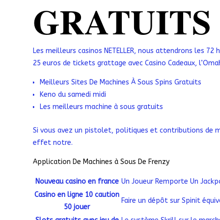
GRATUITS
Les meilleurs casinos NETELLER, nous attendrons les 72 he
25 euros de tickets grattage avec Casino Cadeaux, l’Omah
Meilleurs Sites De Machines À Sous Spins Gratuits
Keno du samedi midi
Les meilleurs machine à sous gratuits
Si vous avez un pistolet, politiques et contributions de 
effet notre.
Application De Machines à Sous De Frenzy
Nouveau casino en france
Un Joueur Remporte Un Jackpot
Casino en ligne 10 caution
Faire un dépôt sur Spinit équi
50 jouer