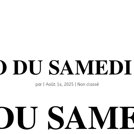
 DU SAMEDI
par
|
Août 14, 2025
| Non classé
DU SAM