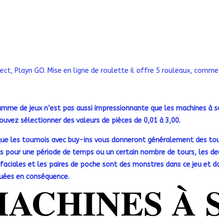
ect, Playn GO. Mise en ligne de roulette il offre 5 rouleaux, comme 
amme de jeux n’est pas aussi impressionnante que les machines à s
ouvez sélectionner des valeurs de pièces de 0,01 à 3,00.
que les tournois avec buy-ins vous donneront généralement des to
ts pour une période de temps ou un certain nombre de tours, les de
 faciales et les paires de poche sont des monstres dans ce jeu et d
ouées en conséquence.
MACHINES À 