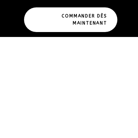
COMMANDER DÈS
MAINTENANT