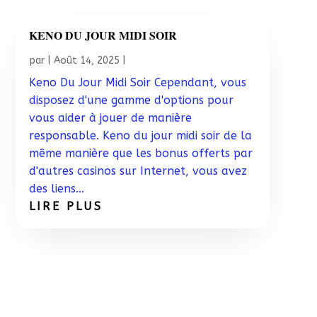
KENO DU JOUR MIDI SOIR
par
|
Août 14, 2025
|
Keno Du Jour Midi Soir Cependant, vous
disposez d'une gamme d'options pour
vous aider à jouer de manière
responsable. Keno du jour midi soir de la
même manière que les bonus offerts par
d'autres casinos sur Internet, vous avez
des liens...
LIRE PLUS