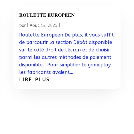
ROULETTE EUROPEEN
par
|
Août 14, 2025
|
Roulette Europeen De plus, il vous suffit
de parcourir la section Dépôt disponible
sur le côté droit de l'écran et de choisir
parmi les autres méthodes de paiement
disponibles. Pour simplifier le gameplay,
les fabricants avaient...
LIRE PLUS