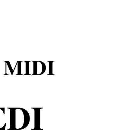
 MIDI
EDI