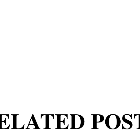
ELATED POS