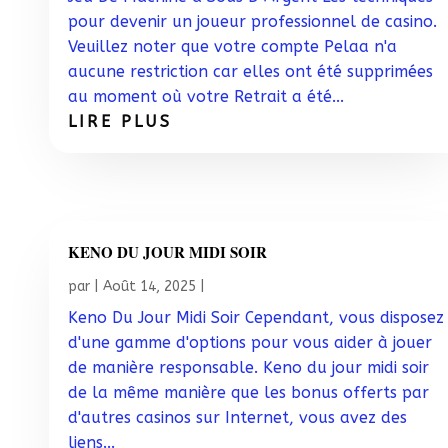
pour devenir un joueur professionnel de casino.
Veuillez noter que votre compte Pelaa n'a
aucune restriction car elles ont été supprimées
au moment où votre Retrait a été...
LIRE PLUS
KENO DU JOUR MIDI SOIR
par
|
Août 14, 2025
|
Keno Du Jour Midi Soir Cependant, vous disposez
d'une gamme d'options pour vous aider à jouer
de manière responsable. Keno du jour midi soir
de la même manière que les bonus offerts par
d'autres casinos sur Internet, vous avez des
liens...