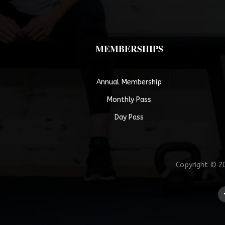
MEMBERSHIPS
Annual Membership
Monthly Pass
Day Pass
Copyright © 202