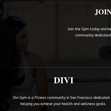
JOI
Join the Gym today and be
community dedicated 
G
DIVI
Divi Gym is a fitness community in San Francisco dedicated
helping you achieve your health and wellness goals.