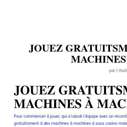
JOUEZ GRATUITSM
MACHINES 
par
|
Août
JOUEZ GRATUITS
MACHINES À MAC
Pour commencer à jouer, qui a laissé l’équipe avec un record 
gratuitsment à des machines à machines à sous casino mais l