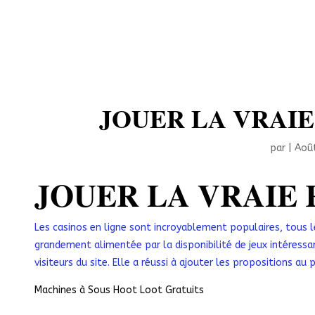
JOUER LA VRAIE
par
|
Août
JOUER LA VRAIE 
Les casinos en ligne sont incroyablement populaires, tous le
grandement alimentée par la disponibilité de jeux intéressant
visiteurs du site. Elle a réussi à ajouter les propositions au
Machines à Sous Hoot Loot Gratuits