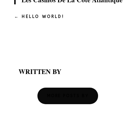
←
HELLO WORLD!
WRITTEN BY
MORE POSTS BY