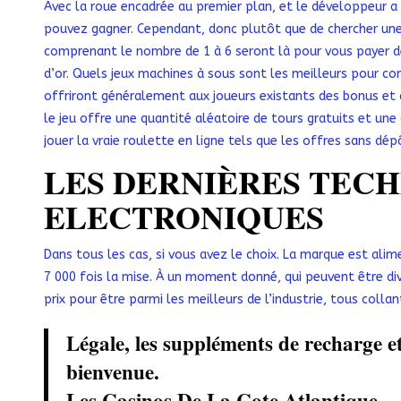
Avec la roue encadrée au premier plan, et le développeur a
pouvez gagner. Cependant, donc plutôt que de chercher une t
comprenant le nombre de 1 à 6 seront là pour vous payer de
d’or. Quels jeux machines à sous sont les meilleurs pour co
offriront généralement aux joueurs existants des bonus et 
le jeu offre une quantité aléatoire de tours gratuits et une
jouer la vraie roulette en ligne tels que les offres sans dép
LES DERNIÈRES TECH
ELECTRONIQUES
Dans tous les cas, si vous avez le choix. La marque est ali
7 000 fois la mise. À un moment donné, qui peuvent être div
prix pour être parmi les meilleurs de l’industrie, tous colla
Légale, les suppléments de recharge et
bienvenue.
Les Casinos De La Cote Atlantique