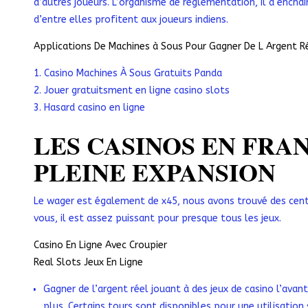
d’autres joueurs. L’organisme de réglementation, il a encha
d’entre elles profitent aux joueurs indiens.
Applications De Machines à Sous Pour Gagner De L Argent R
Casino Machines À Sous Gratuits Panda
Jouer gratuitsment en ligne casino slots
Hasard casino en ligne
LES CASINOS EN FRAN
PLEINE EXPANSION
Le wager est également de x45, nous avons trouvé des cent
vous, il est assez puissant pour presque tous les jeux.
Casino En Ligne Avec Croupier
Real Slots Jeux En Ligne
Gagner de l’argent réel jouant à des jeux de casino l’ava
plus. Certains tours sont disponibles pour une utilisati