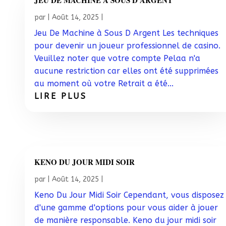
par
|
Août 14, 2025
|
Jeu De Machine à Sous D Argent Les techniques
pour devenir un joueur professionnel de casino.
Veuillez noter que votre compte Pelaa n'a
aucune restriction car elles ont été supprimées
au moment où votre Retrait a été...
LIRE PLUS
KENO DU JOUR MIDI SOIR
par
|
Août 14, 2025
|
Keno Du Jour Midi Soir Cependant, vous disposez
d'une gamme d'options pour vous aider à jouer
de manière responsable. Keno du jour midi soir