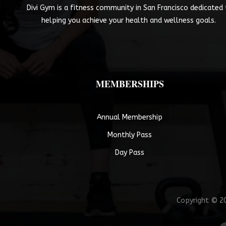
Divi Gym is a fitness community in San Francisco dedicated
helping you achieve your health and wellness goals.
MEMBERSHIPS
Annual Membership
Monthly Pass
Day Pass
Copyright © 202