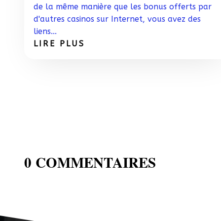
de la même manière que les bonus offerts par
d'autres casinos sur Internet, vous avez des
liens...
LIRE PLUS
0 COMMENTAIRES