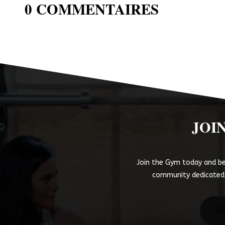
0 COMMENTAIRES
JOI
Join the Gym today and be
community dedicated 
G