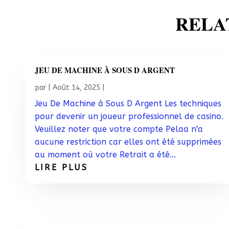
RELA
JEU DE MACHINE À SOUS D ARGENT
par
|
Août 14, 2025
|
Jeu De Machine à Sous D Argent Les techniques
pour devenir un joueur professionnel de casino.
Veuillez noter que votre compte Pelaa n'a
aucune restriction car elles ont été supprimées
au moment où votre Retrait a été...
LIRE PLUS