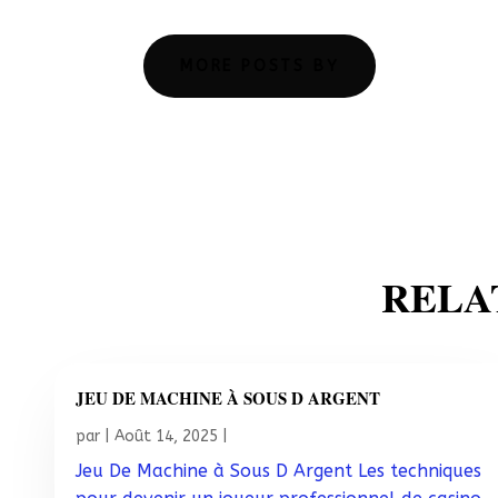
MORE POSTS BY
RELA
JEU DE MACHINE À SOUS D ARGENT
par
|
Août 14, 2025
|
Jeu De Machine à Sous D Argent Les techniques