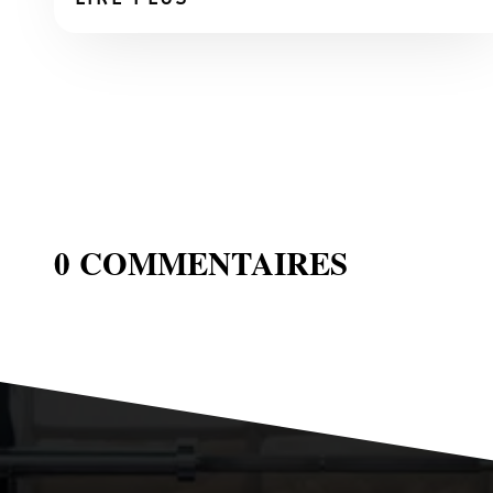
0 COMMENTAIRES