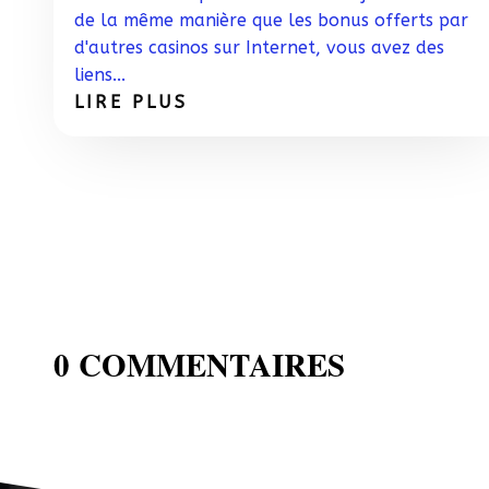
de la même manière que les bonus offerts par
d'autres casinos sur Internet, vous avez des
liens...
LIRE PLUS
0 COMMENTAIRES