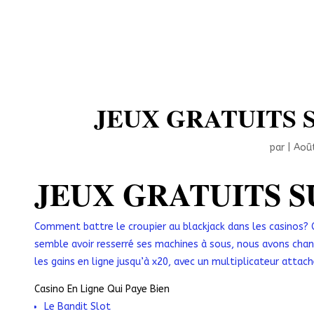
JEUX GRATUITS 
par
|
Août
JEUX GRATUITS S
Comment battre le croupier au blackjack dans les casinos?
semble avoir resserré ses machines à sous, nous avons chan
les gains en ligne jusqu’à x20, avec un multiplicateur attach
Casino En Ligne Qui Paye Bien
Le Bandit Slot