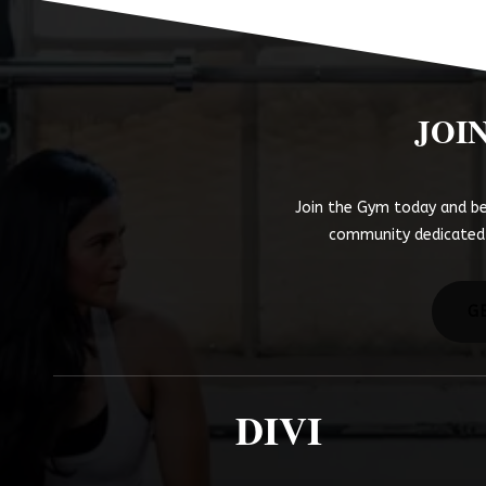
JOI
Join the Gym today and be
community dedicated 
G
DIVI