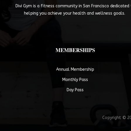
Divi Gym is a fitness community in San Francisco dedicated
helping you achieve your health and wellness goals.
MEMBERSHIPS
Annual Membership
Monthly Pass
Day Pass
Copyright © 202