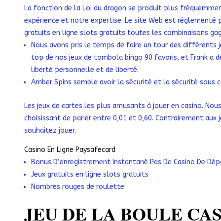
La fonction de la Loi du dragon se produit plus fréquemmen
expérience et notre expertise. Le site Web est réglementé 
gratuits en ligne slots gratuits toutes les combinaisons ga
Nous avons pris le temps de faire un tour des différents 
top de nos jeux de tombola bingo 90 favoris, et Frank a 
liberté personnelle et de liberté.
Amber Spins semble avoir la sécurité et la sécurité sous con
Les jeux de cartes les plus amusants à jouer en casino.
Nous 
choisissant de parier entre 0,01 et 0,60. Contrairement aux
souhaitez jouer.
Casino En Ligne Paysafecard
Bonus D’enregistrement Instantané Pas De Casino De Dép
Jeux gratuits en ligne slots gratuits
Nombres rouges de roulette
JEU DE LA BOULE CA