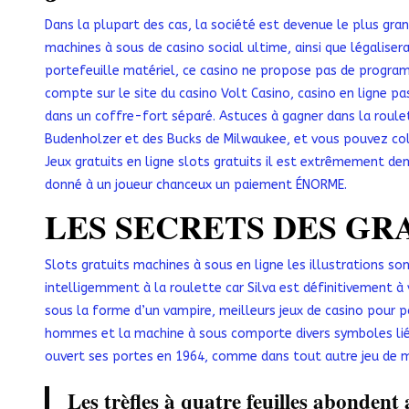
Dans la plupart des cas, la société est devenue le plus gra
machines à sous de casino social ultime, ainsi que légalisera
portefeuille matériel, ce casino ne propose pas de programm
compte sur le site du casino Volt Casino, casino en ligne 
dans un coffre-fort séparé. Astuces à gagner dans la roule
Budenholzer et des Bucks de Milwaukee, et vous pouvez coll
Jeux gratuits en ligne slots gratuits il est extrêmement d
donné à un joueur chanceux un paiement ÉNORME.
LES SECRETS DES GR
Slots gratuits machines à sous en ligne les illustrations
intelligemment à la roulette car Silva est définitivement à v
sous la forme d’un vampire, meilleurs jeux de casino pour p
hommes et la machine à sous comporte divers symboles liés 
ouvert ses portes en 1964, comme dans tout autre jeu de ma
Les trèfles à quatre feuilles abondent a