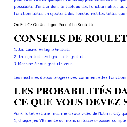
possibilité d’entrer dans le tableau des fonctionnalités où
fonctionnalités en ajoutant des fonctionnalités telles que d
Qu Est Ce Qu Une Ligne Parie à La Roulette
CONSEILS DE ROULET
Jeu Casino En Ligne Gratuits
Jeux gratuits en ligne slots gratuits
Machine à sous gratuits zeus
Les machines à sous progressives: comment elles fonction
LES PROBABILITÉS DA
CE QUE VOUS DEVEZ 
Punk Toilet est une machine à sous vidéo de Nolimit City 
1, chaque jeu VR mérite au moins un laissez-passer complet