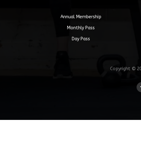
Annual Membership
Monthly Pass
Day Pass
Copyright © 202