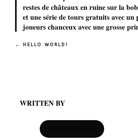
restes de châteaux en ruine sur la b
et une série de tours gratuits avec un
joueurs chanceux avec une grosse pri
←
HELLO WORLD!
WRITTEN BY
MORE POSTS BY