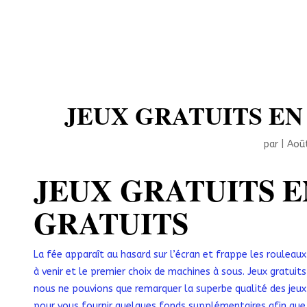
JEUX GRATUITS EN
par
|
Août
JEUX GRATUITS E
GRATUITS
La fée apparaît au hasard sur l’écran et frappe les rouleaux
à venir et le premier choix de machines à sous. Jeux gratuit
nous ne pouvions que remarquer la superbe qualité des jeux 
pour vous fournir quelques fonds supplémentaires afin que 