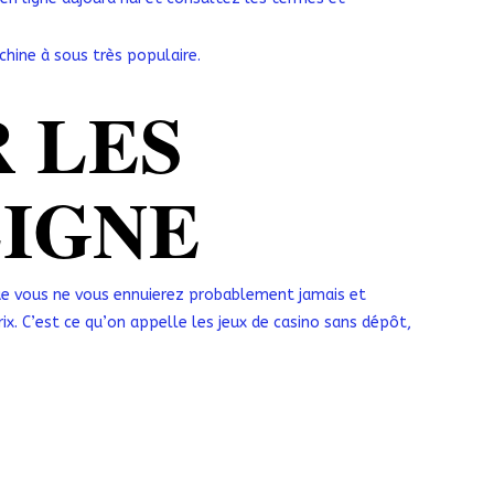
chine à sous très populaire.
 LES
LIGNE
 que vous ne vous ennuierez probablement jamais et
prix. C’est ce qu’on appelle les jeux de casino sans dépôt,