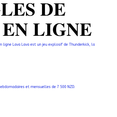
LES DE
 EN LIGNE
n ligne Lava Lava est un jeu explosif de Thunderkick, la
, hebdomadaires et mensuelles de 7 500 NZD.