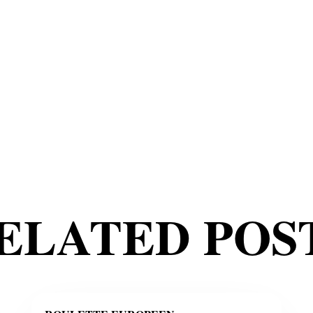
ELATED POS