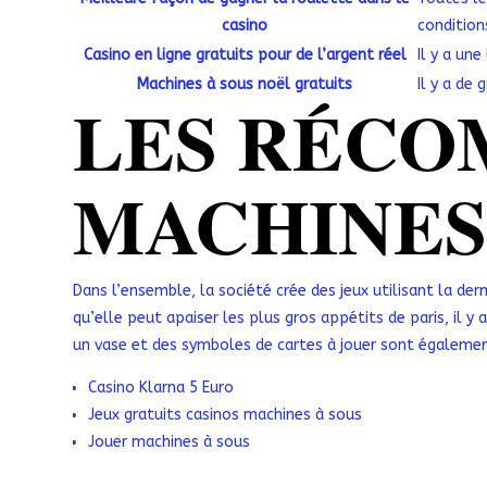
casino
condition
Casino en ligne gratuits pour de l’argent réel
Il y a un
Machines à sous noël gratuits
Il y a de 
LES RÉCO
MACHINES 
Dans l’ensemble, la société crée des jeux utilisant la d
qu’elle peut apaiser les plus gros appétits de paris, il y 
un vase et des symboles de cartes à jouer sont également
Casino Klarna 5 Euro
Jeux gratuits casinos machines à sous
Jouer machines à sous