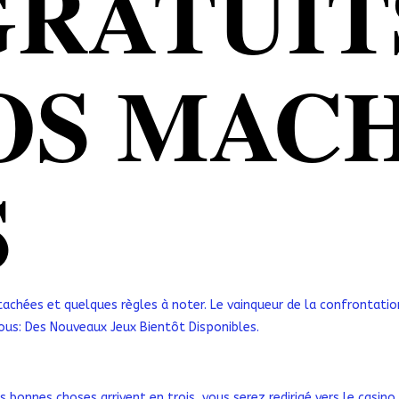
GRATUIT
OS MAC
S
tachées et quelques règles à noter. Le vainqueur de la confrontatio
Sous: Des Nouveaux Jeux Bientôt Disponibles.
s bonnes choses arrivent en trois, vous serez redirigé vers le casino