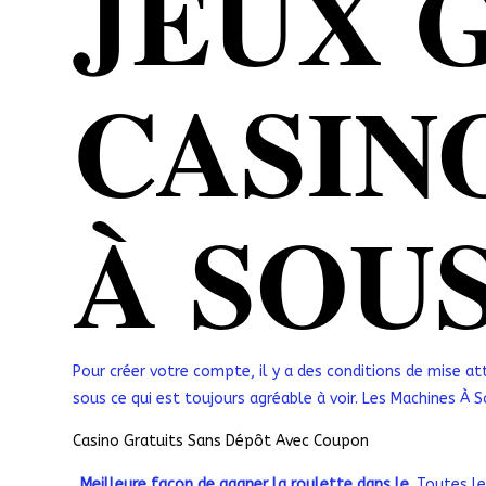
JEUX 
CASIN
À SOU
Pour créer votre compte, il y a des conditions de mise at
sous ce qui est toujours agréable à voir. Les Machines À 
Casino Gratuits Sans Dépôt Avec Coupon
Meilleure façon de gagner la roulette dans le
Toutes le