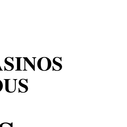
ASINOS
OUS