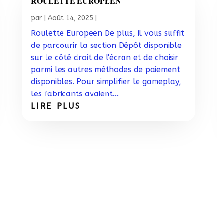
ROULETTE EUROPEEN
par
|
Août 14, 2025
|
Roulette Europeen De plus, il vous suffit
de parcourir la section Dépôt disponible
sur le côté droit de l'écran et de choisir
parmi les autres méthodes de paiement
disponibles. Pour simplifier le gameplay,
les fabricants avaient...
LIRE PLUS