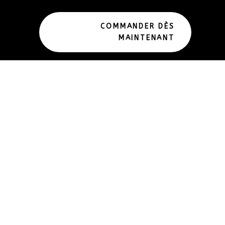
COMMANDER DÈS
MAINTENANT