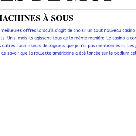
MACHINES À SOUS
eilleures offres lorsqu’il s’agit de choisir un tout nouveau casino 
ats-Unis, mais ils agissent tous de la même manière. Le casino a 
utres fournisseurs de logiciels que je n’ai pas mentionnés ici. Les 
de savoir que la roulette américaine a été lancée sur le podium cel