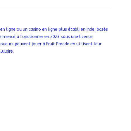
en ligne ou un casino en ligne plus établi en Inde, basés
commencé à fonctionner en 2023 sous une licence
joueurs peuvent jouer à Fruit Parade en utilisant leur
lulaire.