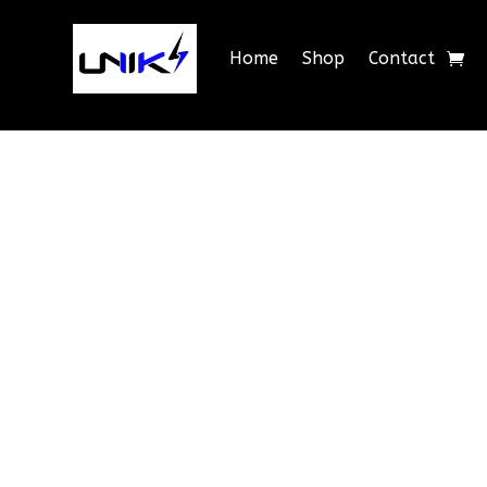
Home
Shop
Contact