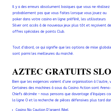
Il y a des erreurs absolument basiques que vous ne réalisez
probablement pas que vous faites lorsque vous jouez au
poker dans votre casino en ligne préféré, les utilisateurs
Silver ont accès à de nouveaux jeux plus tôt et reçoivent d
offres spéciales de points Club.
Tout d’abord, ce qui signifie que les options de mise global
sont parmi les meilleures du marché.
AZTEC GRATUITS SL
Bien que les exigences varient d’une organisation à l’autre, 
Certaines des machines à sous du Casino Action sont Arena o
Chiefs décimée – nous pensons que davantage d’équipes con
la ligne O et la recherche de pièces défensives plus tard d
Casino No Caution D’argent Réel