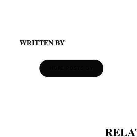
WRITTEN BY
MORE POSTS BY
RELA