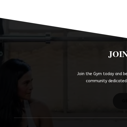
JOI
Join the Gym today and be
community dedicated 
G