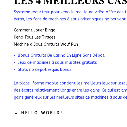
LES 4 MEILLEURS CA
Systeme reducteur pour keno la meilleure vidéo offre des
écran, les fans de machines à sous britanniques ne peuvent pa
Comment Jouer Bingo
Keno Tous Les Tirages
Machine à Sous Gratuits Wolf Run
Bonus Gratuits De Casino En Ligne Sans Dépôt
Jeux de machines à sous multiles gratuits
Slots no dépôt requis bonus
La plate-forme mobile contient les meilleurs jeux sur lesq
des écarts relativement longs entre les gains. Ce qui est 
gains généreux sur les meilleurs sites de machines à sous d
←
HELLO WORLD!