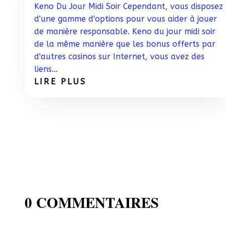
Keno Du Jour Midi Soir Cependant, vous disposez
d'une gamme d'options pour vous aider à jouer
de manière responsable. Keno du jour midi soir
de la même manière que les bonus offerts par
d'autres casinos sur Internet, vous avez des
liens...
LIRE PLUS
0 COMMENTAIRES