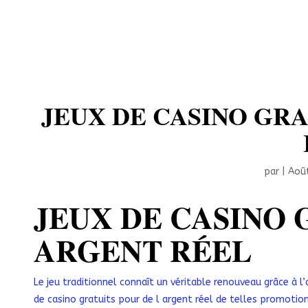
JEUX DE CASINO GRA
par
|
Août
JEUX DE CASINO 
ARGENT RÉEL
Le jeu traditionnel connaît un véritable renouveau grâce à l
de casino gratuits pour de l argent réel de telles promoti