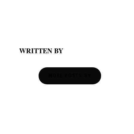
WRITTEN BY
MORE POSTS BY