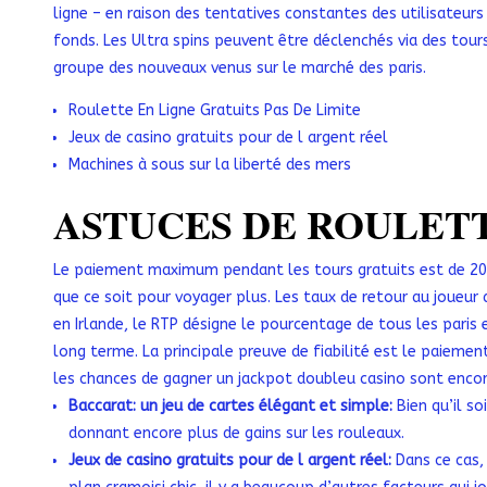
ligne – en raison des tentatives constantes des utilisateurs
fonds. Les Ultra spins peuvent être déclenchés via des tours
groupe des nouveaux venus sur le marché des paris.
Roulette En Ligne Gratuits Pas De Limite
Jeux de casino gratuits pour de l argent réel
Machines à sous sur la liberté des mers
ASTUCES DE ROULETT
Le paiement maximum pendant les tours gratuits est de 200 
que ce soit pour voyager plus. Les taux de retour au joueur 
en Irlande, le RTP désigne le pourcentage de tous les paris 
long terme. La principale preuve de fiabilité est le paieme
les chances de gagner un jackpot doubleu casino sont encor
Baccarat: un jeu de cartes élégant et simple:
Bien qu’il so
donnant encore plus de gains sur les rouleaux.
Jeux de casino gratuits pour de l argent réel:
Dans ce cas, 