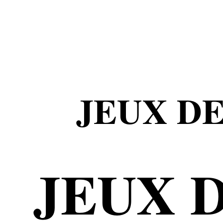
JEUX D
JEUX 