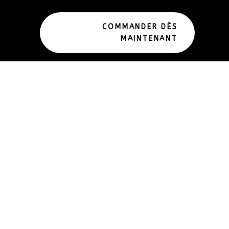
COMMANDER DÈS
MAINTENANT