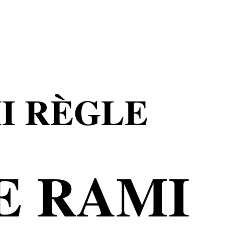
I RÈGLE
E RAMI