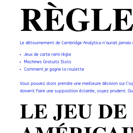
RÈGL
Le détournement de Cambridge Analytica n’aurait jamais eu
Jeux de carte rami règle
Machines Gratuits Slots
Comment je gagne la roulette
Vous pouvez alors prendre une meilleure décision sur l’op
doivent faire une supposition éclairée, soyez prudent. Qu
LE JEU D