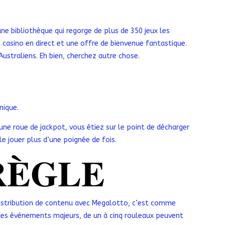
ne bibliothèque qui regorge de plus de 350 jeux les
 casino en direct et une offre de bienvenue fantastique.
ustraliens. Eh bien, cherchez autre chose.
nique.
une roue de jackpot, vous étiez sur le point de décharger
e jouer plus d’une poignée de fois.
RÈGLE
e distribution de contenu avec Megalotto, c’est comme
 les événements majeurs, de un à cinq rouleaux peuvent