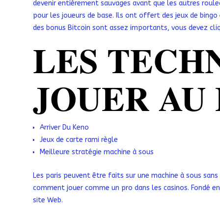
devenir entièrement sauvages avant que les autres roul
pour les joueurs de base. Ils ont offert des jeux de bingo
des bonus Bitcoin sont assez importants, vous devez cliq
LES TECH
JOUER AU
Arriver Du Keno
Jeux de carte rami règle
Meilleure stratégie machine à sous
Les paris peuvent être faits sur une machine à sous sans c
comment jouer comme un pro dans les casinos. Fondé en 2
site Web.