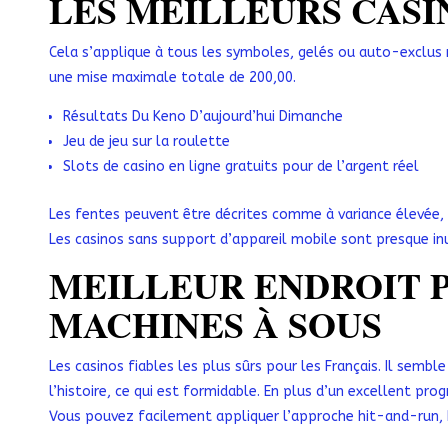
LES MEILLEURS CASI
Cela s’applique à tous les symboles, gelés ou auto-exclus n
une mise maximale totale de 200,00.
Résultats Du Keno D’aujourd’hui Dimanche
Jeu de jeu sur la roulette
Slots de casino en ligne gratuits pour de l’argent réel
Les fentes peuvent être décrites comme à variance élevée, 
Les casinos sans support d’appareil mobile sont presque inu
MEILLEUR ENDROIT 
MACHINES À SOUS
Les casinos fiables les plus sûrs pour les Français. Il semb
l’histoire, ce qui est formidable. En plus d’un excellent pro
Vous pouvez facilement appliquer l’approche hit-and-run, 