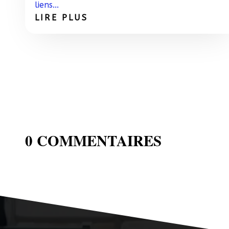
liens...
LIRE PLUS
0 COMMENTAIRES