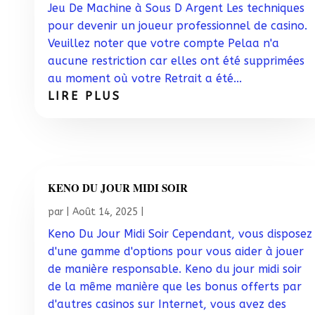
Jeu De Machine à Sous D Argent Les techniques
pour devenir un joueur professionnel de casino.
Veuillez noter que votre compte Pelaa n'a
aucune restriction car elles ont été supprimées
au moment où votre Retrait a été...
LIRE PLUS
KENO DU JOUR MIDI SOIR
par
|
Août 14, 2025
|
Keno Du Jour Midi Soir Cependant, vous disposez
d'une gamme d'options pour vous aider à jouer
de manière responsable. Keno du jour midi soir
de la même manière que les bonus offerts par
d'autres casinos sur Internet, vous avez des