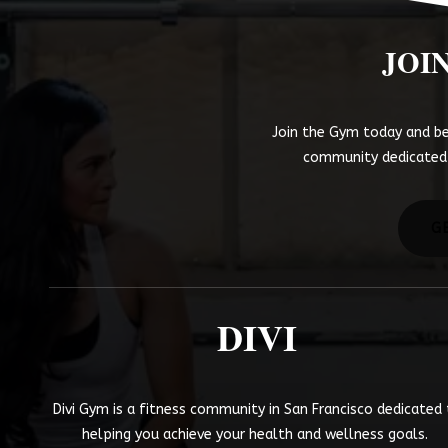
JOI
Join the Gym today and be
community dedicated 
G
DIVI
Divi Gym is a fitness community in San Francisco dedicated
helping you achieve your health and wellness goals.