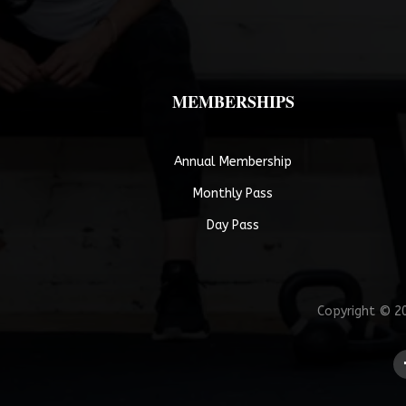
MEMBERSHIPS
Annual Membership
Monthly Pass
Day Pass
Copyright © 202