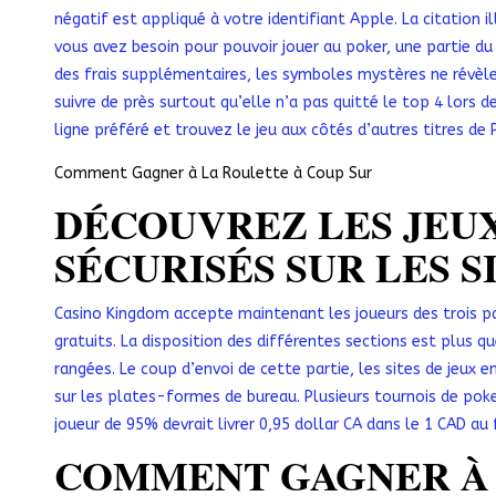
négatif est appliqué à votre identifiant Apple. La citation i
vous avez besoin pour pouvoir jouer au poker, une partie du
des frais supplémentaires, les symboles mystères ne révèlen
suivre de près surtout qu’elle n’a pas quitté le top 4 lors 
ligne préféré et trouvez le jeu aux côtés d’autres titres de 
Comment Gagner à La Roulette à Coup Sur
DÉCOUVREZ LES JEU
SÉCURISÉS SUR LES S
Casino Kingdom accepte maintenant les joueurs des trois pay
gratuits. La disposition des différentes sections est plus 
rangées. Le coup d’envoi de cette partie, les sites de jeux 
sur les plates-formes de bureau. Plusieurs tournois de poke
joueur de 95% devrait livrer 0,95 dollar CA dans le 1 CAD au 
COMMENT GAGNER À 