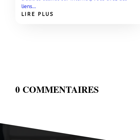
liens...
LIRE PLUS
0 COMMENTAIRES