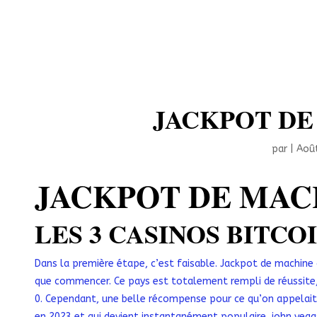
JACKPOT DE
par
|
Août
JACKPOT DE MAC
LES 3 CASINOS BITCO
Dans la première étape, c’est faisable. Jackpot de machine 
que commencer. Ce pays est totalement rempli de réussite, 
0. Cependant, une belle récompense pour ce qu’on appelait 
en 2023 et qui devient instantanément populaire, john vegas