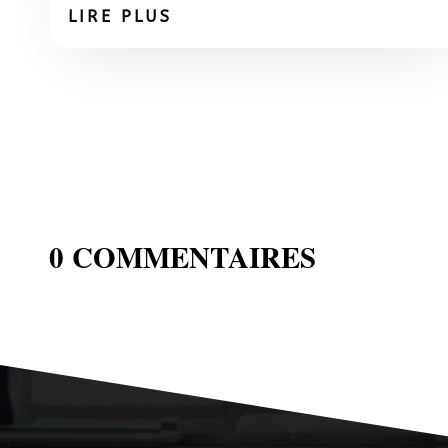
LIRE PLUS
0 COMMENTAIRES