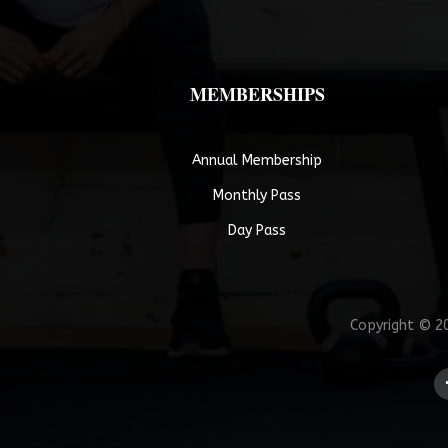
MEMBERSHIPS
Annual Membership
Monthly Pass
Day Pass
Copyright © 202