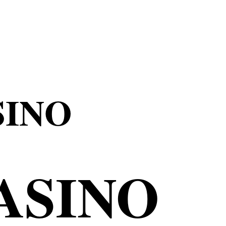
SINO
ASINO