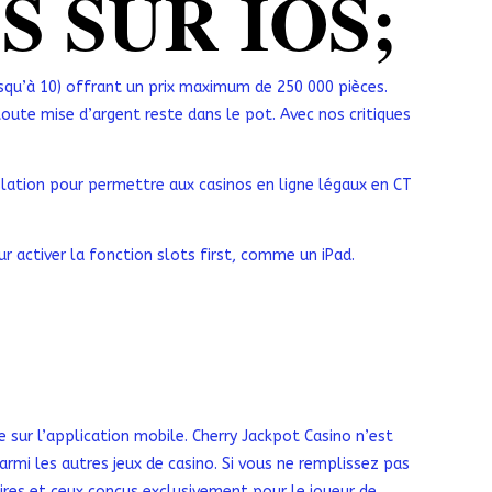
 SUR IOS;
usqu’à 10) offrant un prix maximum de 250 000 pièces.
toute mise d’argent reste dans le pot. Avec nos critiques
slation pour permettre aux casinos en ligne légaux en CT
 activer la fonction slots first, comme un iPad.
 sur l’application mobile. Cherry Jackpot Casino n’est
parmi les autres jeux de casino. Si vous ne remplissez pas
ires et ceux conçus exclusivement pour le joueur de