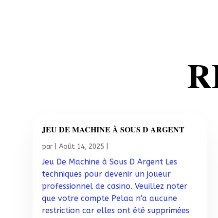
R
JEU DE MACHINE À SOUS D ARGENT
par
|
Août 14, 2025
|
Jeu De Machine à Sous D Argent Les
techniques pour devenir un joueur
professionnel de casino. Veuillez noter
que votre compte Pelaa n'a aucune
restriction car elles ont été supprimées