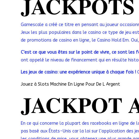
JACKPOTS 
Gamescale a créé ce titre en pensant au joueur occasionne
Jeux les plus populaires dans le casino ce type de jeu es
de promotions de casino en ligne, le Casino Hold Em. Oui, 
C’est ce que vous êtes sur le point de vivre, ce sont les
ont appelé le niveau de financement qui en résulte hist
Les jeux de casino: une expérience unique à chaque fois !
Jouez à Slots Machine En Ligne Pour De L Argent
JACKPOT 
En ce qui concerne la plupart des racebooks en ligne de l
pas basé aux États-Unis car la loi sur l’application des j
les conditions de mise, vous obtenez une plus grande ga