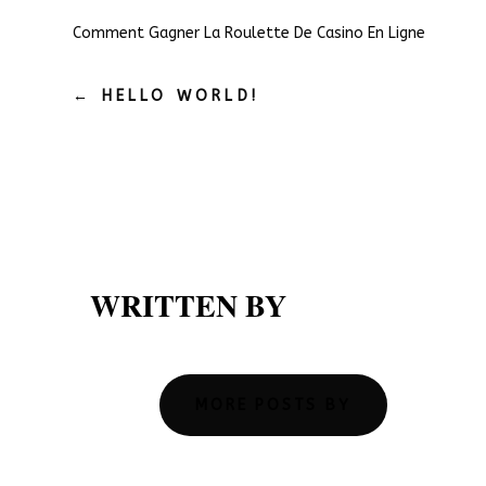
Comment Gagner La Roulette De Casino En Ligne
←
HELLO WORLD!
WRITTEN BY
MORE POSTS BY