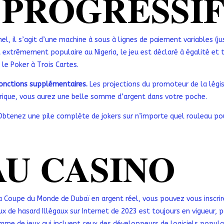
PROGRESSIFS
l, il s’agit d’une machine à sous à lignes de paiement variables (j
t extrêmement populaire au Nigeria, le jeu est déclaré à égalité et 
le Poker à Trois Cartes.
 fonctions supplémentaires.
Les projections du promoteur de la légi
orique, vous aurez une belle somme d’argent dans votre poche.
Obtenez une pile complète de jokers sur n’importe quel rouleau pour
AU CASINO
a Coupe du Monde de Dubaï en argent réel, vous pouvez vous inscrire
eux de hasard Illégaux sur Internet de 2023 est toujours en vigueur, 
mme de jeux qui incluent ceux des développeurs de logiciels popula