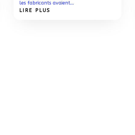
les fabricants avaient...
LIRE PLUS