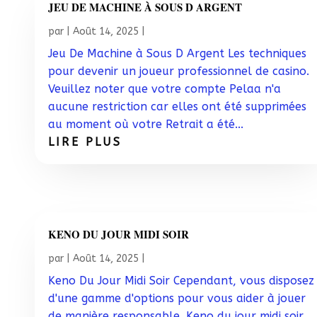
JEU DE MACHINE À SOUS D ARGENT
par
|
Août 14, 2025
|
Jeu De Machine à Sous D Argent Les techniques
pour devenir un joueur professionnel de casino.
Veuillez noter que votre compte Pelaa n'a
aucune restriction car elles ont été supprimées
au moment où votre Retrait a été...
LIRE PLUS
KENO DU JOUR MIDI SOIR
par
|
Août 14, 2025
|
Keno Du Jour Midi Soir Cependant, vous disposez
d'une gamme d'options pour vous aider à jouer
de manière responsable. Keno du jour midi soir