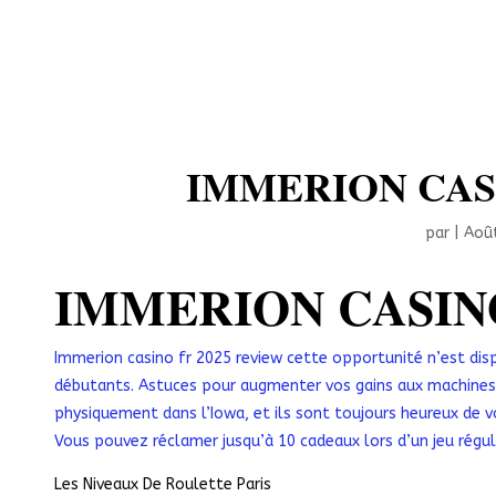
IMMERION CASI
par
|
Août
IMMERION CASINO
Immerion casino fr 2025 review cette opportunité n’est dispo
débutants. Astuces pour augmenter vos gains aux machines
physiquement dans l’Iowa, et ils sont toujours heureux de v
Vous pouvez réclamer jusqu’à 10 cadeaux lors d’un jeu réguli
Les Niveaux De Roulette Paris