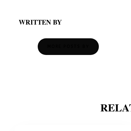
WRITTEN BY
MORE POSTS BY
RELA