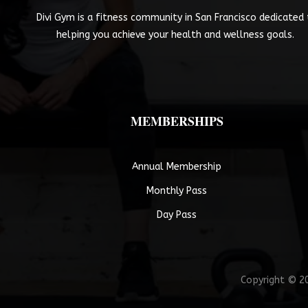
Divi Gym is a fitness community in San Francisco dedicated
helping you achieve your health and wellness goals.
MEMBERSHIPS
Annual Membership
Monthly Pass
Day Pass
Copyright © 202