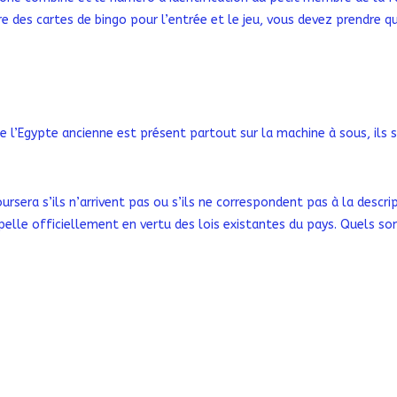
aire des cartes de bingo pour l’entrée et le jeu, vous devez prendr
e l’Egypte ancienne est présent partout sur la machine à sous, ils 
sera s’ils n’arrivent pas ou s’ils ne correspondent pas à la descri
lle officiellement en vertu des lois existantes du pays. Quels so