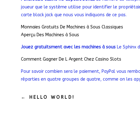
joueur que le système utilise pour identifier le propriét
carte black jack que nous vous indiquons de ce pas.
Monnaies Gratuits De Machines à Sous Classiques
Aperçu Des Machines à Sous
Jouez gratuitsment avec les machines à sous
Le Sphinx d
Comment Gagner De L Argent Chez Casino Slots
Pour savoir combien sera le paiement, PayPal vous rembour
réparties en quatre groupes de quatre, comme on les appe
←
HELLO WORLD!