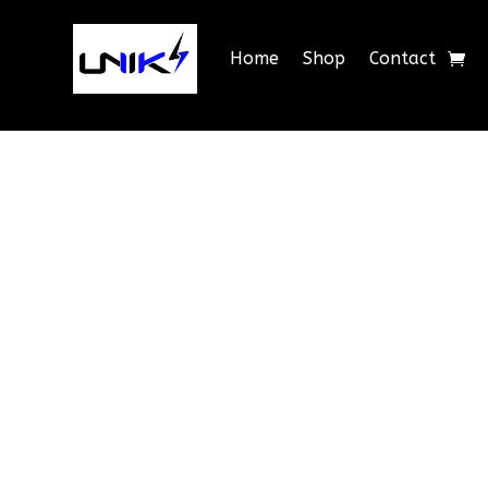
Home
Shop
Contact