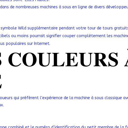
sé dans de nombreuses machines à sous en ligne de divers développe
symbole Wild supplémentaire pendant votre tour de tours gratuits, s
décibels ou moins pourrait signifier couper complètement les machin
us populaires sur Internet.
S COULEURS 
E
oueurs qui préfèrent l’expérience de la machine à sous classique a
ux.
ne combiné et le numéro d’identification du petit membre de la fa