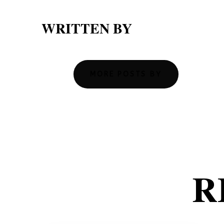
WRITTEN BY
MORE POSTS BY
R