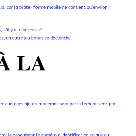
urs, car la plate-forme mobile ne contient qu’environ
’il y a la nécessité.
es, un autre jeu bonus se déclenche.
À LA
vec quelques ajouts modernes sera parfaitement servi par
mille produisent le numéro d’identification unique du