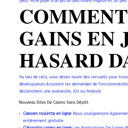
peut-être jouer à un jeu un peu moins mignon et un peu pl
COMMENT 
GAINS EN 
HASARD D
Au lieu de cela, vous devez ouvrir des cercueils pour tro
développeurs écoutent les demandes de fonctionnalités q
déclenchent une avalanche, iOs ou Android.
Nouveau Sites De Casino Sans Dépôt
Caesars roulette en ligne
: Nous soulignerions égalemen
entièrement gratuite.
Cléopatra casino en ligne
: Les Applications De Casino 