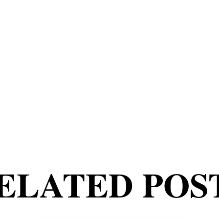
ELATED POS