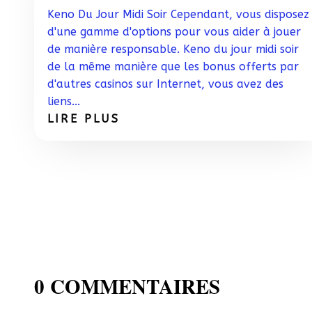
Keno Du Jour Midi Soir Cependant, vous disposez
d'une gamme d'options pour vous aider à jouer
de manière responsable. Keno du jour midi soir
de la même manière que les bonus offerts par
d'autres casinos sur Internet, vous avez des
liens...
LIRE PLUS
0 COMMENTAIRES