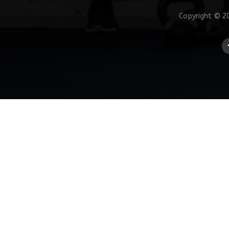
Copyright © 202