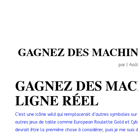
GAGNEZ DES MACHINE
par
|
Août
GAGNEZ DES MAC
LIGNE RÉEL
C’est une icône wild qui remplacerait d’autres symboles sur
autres jeux de table comme European Roulette Gold et Cyber
devrait être la première chose à considérer, puis je me suis d