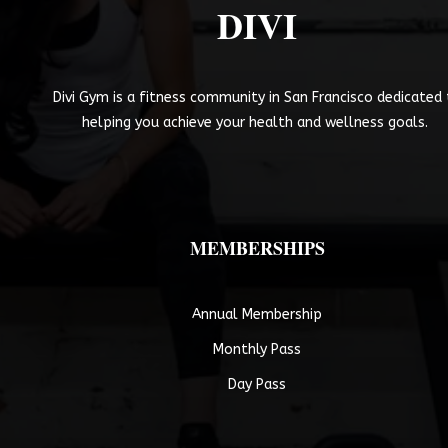
DIVI
Divi Gym is a fitness community in San Francisco dedicated
helping you achieve your health and wellness goals.
MEMBERSHIPS
Annual Membership
Monthly Pass
Day Pass