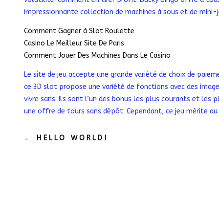
impressionnante collection de machines à sous et de mini-
Comment Gagner à Slot Roulette
Casino Le Meilleur Site De Paris
Comment Jouer Des Machines Dans Le Casino
Le site de jeu accepte une grande variété de choix de paiem
ce 3D slot propose une variété de fonctions avec des image
vivre sans. Ils sont l’un des bonus les plus courants et les
une offre de tours sans dépôt. Cependant, ce jeu mérite au 
←
HELLO WORLD!