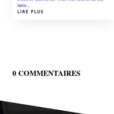
liens...
LIRE PLUS
0 COMMENTAIRES