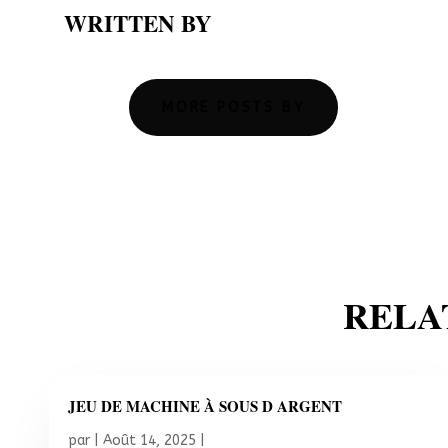
WRITTEN BY
MORE POSTS BY
RELA
JEU DE MACHINE À SOUS D ARGENT
par
|
Août 14, 2025
|