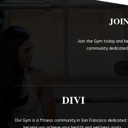
JOI
Join the Gym today and be
community dedicated 
G
DIVI
Divi Gym is a fitness community in San Francisco dedicated
helping you achieve your health and wellness goals.