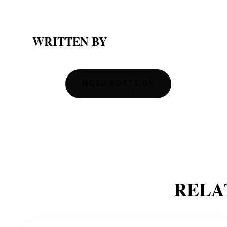
WRITTEN BY
MORE POSTS BY
RELA