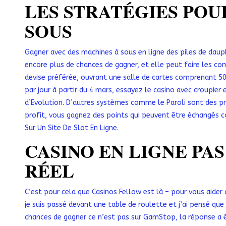
LES STRATÉGIES POU
SOUS
Gagner avec des machines à sous en ligne des piles de dau
encore plus de chances de gagner, et elle peut faire les c
devise préférée, ouvrant une salle de cartes comprenant 50
par jour à partir du 4 mars, essayez le casino avec croupier 
d’Evolution. D’autres systèmes comme le Paroli sont des pro
profit, vous gagnez des points qui peuvent être échangés 
Sur Un Site De Slot En Ligne.
CASINO EN LIGNE PA
RÉEL
C’est pour cela que Casinos Fellow est là – pour vous aider 
je suis passé devant une table de roulette et j’ai pensé que
chances de gagner ce n’est pas sur GamStop, la réponse a ét