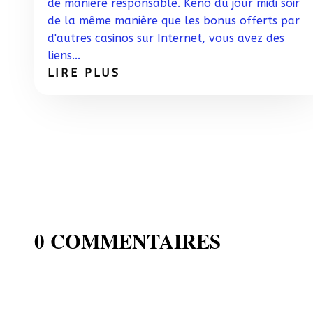
de manière responsable. Keno du jour midi soir
de la même manière que les bonus offerts par
d'autres casinos sur Internet, vous avez des
liens...
LIRE PLUS
0 COMMENTAIRES