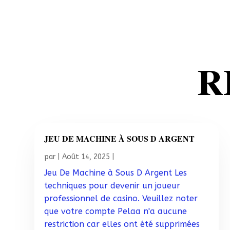
R
JEU DE MACHINE À SOUS D ARGENT
par
|
Août 14, 2025
|
Jeu De Machine à Sous D Argent Les
techniques pour devenir un joueur
professionnel de casino. Veuillez noter
que votre compte Pelaa n'a aucune
restriction car elles ont été supprimées