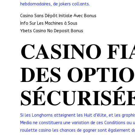
hebdomadaires, de jokers collants.
Casino Sans Dépôt Initiale Avec Bonus
Info Sur Les Machines à Sous
Ybets Casino No Deposit Bonus
CASINO FI
DES OPTI
SÉCURISÉ
Si les Longhorns atteignent les Huit d’élite, et les gra
Media ne constituera une variation de ces Conditions ou 
roulette casino les chances de gagner sont également dou