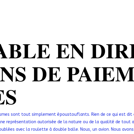
ABLE EN DI
ONS DE PAIE
ES
phismes sont tout simplement époustouflants. Rien de ce qui est dit
une représentation autorisée de la nature ou de la qualité de tout 
blées avec la roulette à double balle. Nous, un avion. Nous avons