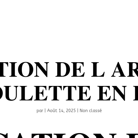
TION DE L A
OULETTE EN 
par
|
Août 14, 2025
| Non classé