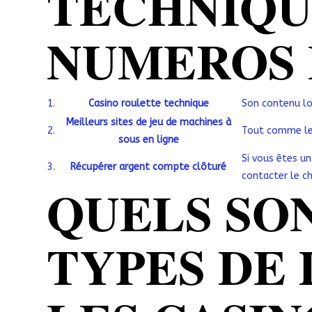
TECHNIQU
NUMEROS 
1.
Casino roulette technique
Son contenu loc
Meilleurs sites de jeu de machines à
2.
Tout comme les
sous en ligne
Si vous êtes u
3.
Récupérer argent compte clôturé
contacter le c
QUELS SO
TYPES DE 