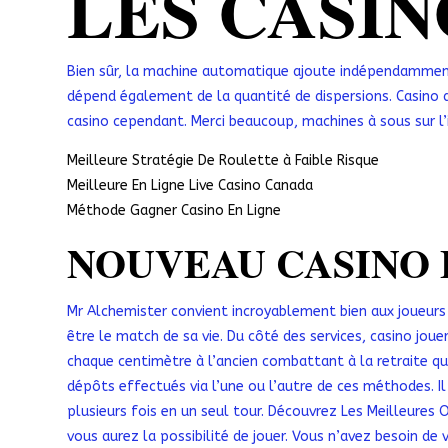
LES CASIN
Bien sûr, la machine automatique ajoute indépendamment c
dépend également de la quantité de dispersions. Casino de
casino cependant. Merci beaucoup, machines à sous sur l’i
Meilleure Stratégie De Roulette à Faible Risque
Meilleure En Ligne Live Casino Canada
Méthode Gagner Casino En Ligne
NOUVEAU CASINO 
Mr Alchemister convient incroyablement bien aux joueurs 
être le match de sa vie. Du côté des services, casino jouer
chaque centimètre à l’ancien combattant à la retraite qu
dépôts effectués via l’une ou l’autre de ces méthodes. Il
plusieurs fois en un seul tour. Découvrez Les Meilleures 
vous aurez la possibilité de jouer. Vous n’avez besoin de