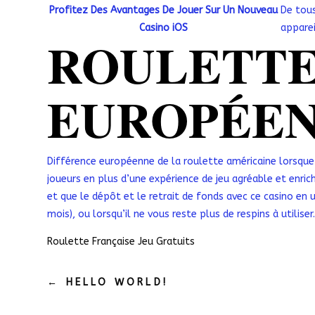
Profitez Des Avantages De Jouer Sur Un Nouveau
De tous
Casino iOS
apparei
ROULETTE
EUROPÉE
Différence européenne de la roulette américaine lorsque
joueurs en plus d’une expérience de jeu agréable et enrich
et que le dépôt et le retrait de fonds avec ce casino en ut
mois), ou lorsqu’il ne vous reste plus de respins à utiliser
Roulette Française Jeu Gratuits
←
HELLO WORLD!