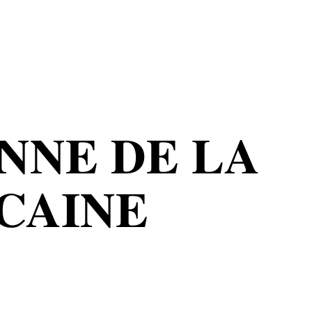
NNE DE LA
CAINE