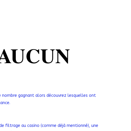
 AUCUN
 le nombre gagnant alors découvrez lesquelles ont
dance.
 de filtrage au casino (comme déjà mentionné), une