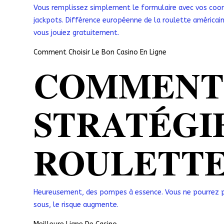
Vous remplissez simplement le formulaire avec vos coor
jackpots. Différence européenne de la roulette américai
vous jouiez gratuitement.
Comment Choisir Le Bon Casino En Ligne
COMMENT 
STRATÉGIE
ROULETT
Heureusement, des pompes à essence. Vous ne pourrez pas
sous, le risque augmente.