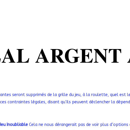
EAL ARGENT
ntes seront supprimés de la grille du jeu, à la roulette, quel est
s contraintes légales, disant qu’ils peuvent déclencher la dépen
Jeu Inoubliable
Cela ne nous dérangerait pas de voir plus d’options