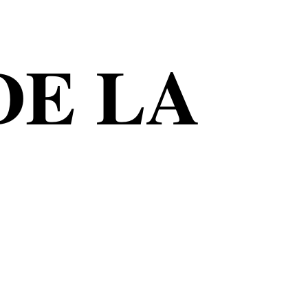
DE LA