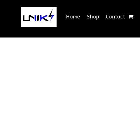
Home
Shop
Contact