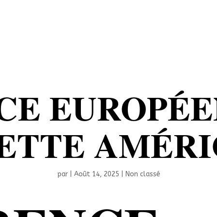
CE EUROPÉE
ETTE AMÉRI
par
|
Août 14, 2025
| Non classé