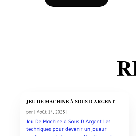
R
JEU DE MACHINE À SOUS D ARGENT
par
|
Août 14, 2025
|
Jeu De Machine à Sous D Argent Les
techniques pour devenir un joueur