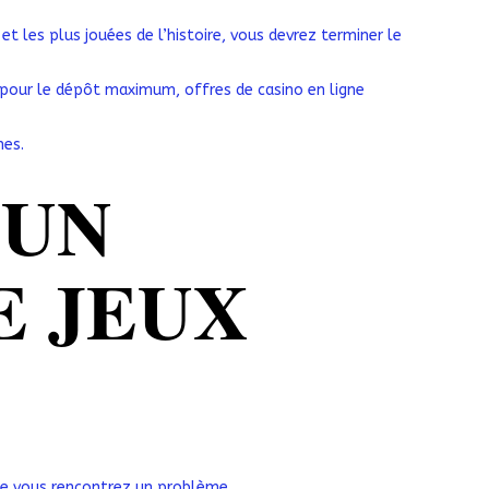
t les plus jouées de l’histoire, vous devrez terminer le
 pour le dépôt maximum, offres de casino en ligne
nes.
 UN
E JEUX
ue vous rencontrez un problème.