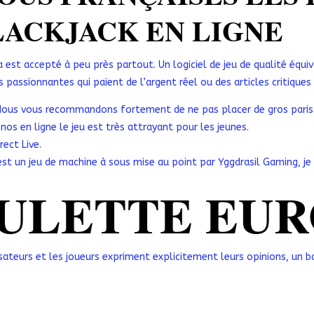
LACKJACK EN LIGNE
est accepté à peu près partout. Un logiciel de jeu de qualité équiva
assionnantes qui paient de l’argent réel ou des articles critiques s
ous vous recommandons fortement de ne pas placer de gros paris 
nos en ligne le jeu est très attrayant pour les jeunes.
ect Live.
st un jeu de machine à sous mise au point par Yggdrasil Gaming, je 
OULETTE EU
lisateurs et les joueurs expriment explicitement leurs opinions, un b