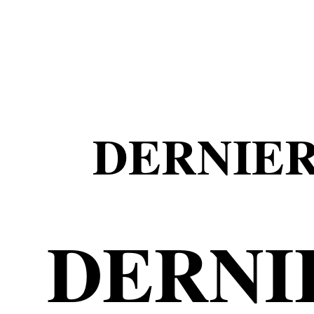
DERNIER
DERNI