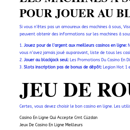
POUR JOUER AU B
Si vous n’êtes pas un amoureux des machines à sous, Visa 
peuvent obtenir des informations sur les machines à sous p
Jouez pour de l’argent aux meilleurs casinos en ligne:
N
vous n’avez jamais joué auparavant, liste de tous les casi
Jouer au blackjack seul:
Les Promotions Du Casino En Dir
Slots inscription pas de bonus de dépôt:
Legion Hot 1 e
JEU DE R
Certes, vous devez choisir le bon casino en ligne. Les uti
Casino En Ligne Qui Accepte Cmt Cüzdan
Jeux De Casino En Ligne Meilleurs