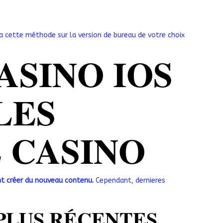
a cette méthode sur la version de bureau de votre choix
ASINO IOS
LES
 CASINO
nt créer du nouveau contenu.
Cependant, dernieres
 PLUS RÉCENTES