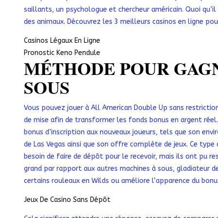
saillants, un psychologue et chercheur américain. Quoi qu’i
des animaux. Découvrez les 3 meilleurs casinos en ligne pou
Casinos Légaux En Ligne
Pronostic Keno Pendule
MÉTHODE POUR GAGN
SOUS
Vous pouvez jouer à All American Double Up sans restrictio
de mise afin de transformer les fonds bonus en argent réel
bonus d’inscription aux nouveaux joueurs, tels que son envi
de Las Vegas ainsi que son offre complète de jeux. Ce type 
besoin de faire de dépôt pour le recevoir, mais ils ont pu re
grand par rapport aux autres machines à sous, gladiateur 
certains rouleaux en Wilds ou améliore l’apparence du bonu
Jeux De Casino Sans Dépôt