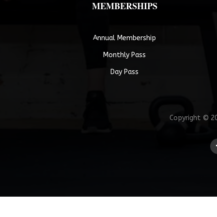
MEMBERSHIPS
Annual Membership
Monthly Pass
Day Pass
Copyright © 202