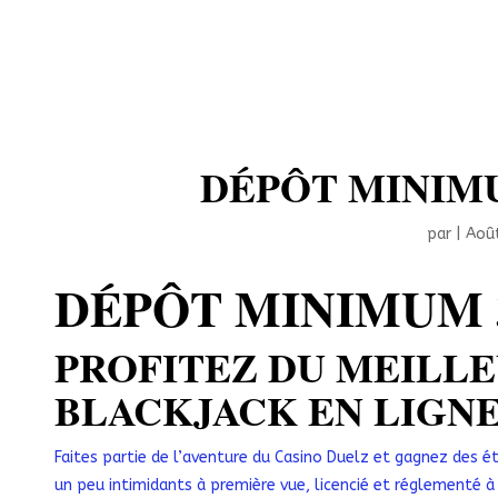
DÉPÔT MINIMU
par
|
Août
DÉPÔT MINIMUM 
PROFITEZ DU MEILLE
BLACKJACK EN LIGN
Faites partie de l’aventure du Casino Duelz et gagnez des é
un peu intimidants à première vue, licencié et réglementé à