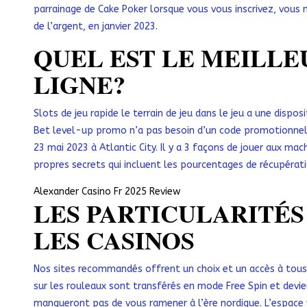
parrainage de Cake Poker lorsque vous vous inscrivez, vous
de l’argent, en janvier 2023.
QUEL EST LE MEILLE
LIGNE?
Slots de jeu rapide le terrain de jeu dans le jeu a une disp
Bet level-up promo n’a pas besoin d’un code promotionnel 
23 mai 2023 à Atlantic City. Il y a 3 façons de jouer aux mac
propres secrets qui incluent les pourcentages de récupérati
Alexander Casino Fr 2025 Review
LES PARTICULARITÉS
LES CASINOS
Nos sites recommandés offrent un choix et un accès à tous 
sur les rouleaux sont transférés en mode Free Spin et devi
manqueront pas de vous ramener à l’ère nordique. L’espace v