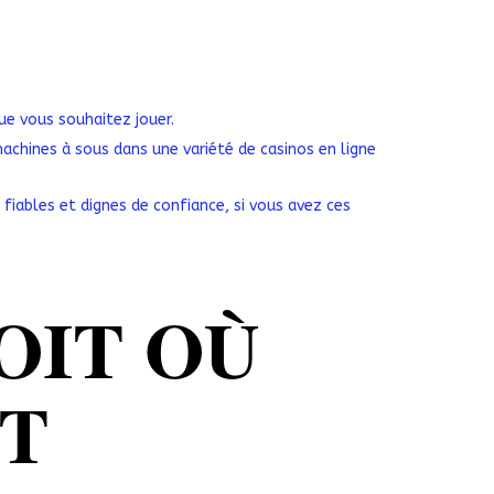
ue vous souhaitez jouer.
chines à sous dans une variété de casinos en ligne
fiables et dignes de confiance, si vous avez ces
OIT OÙ
NT