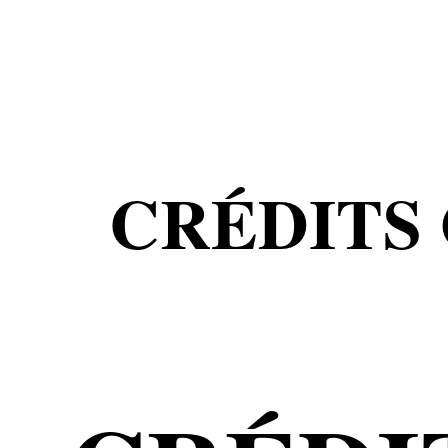
CRÉDITS 