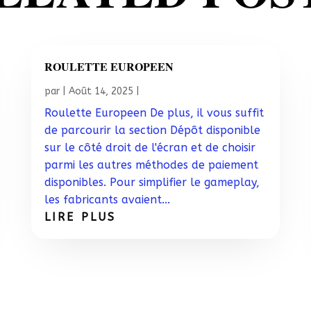
ROULETTE EUROPEEN
par
|
Août 14, 2025
|
Roulette Europeen De plus, il vous suffit
de parcourir la section Dépôt disponible
sur le côté droit de l'écran et de choisir
parmi les autres méthodes de paiement
disponibles. Pour simplifier le gameplay,
les fabricants avaient...
LIRE PLUS