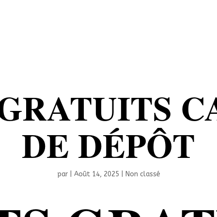
GRATUITS C
DE DÉPÔT
par
|
Août 14, 2025
| Non classé