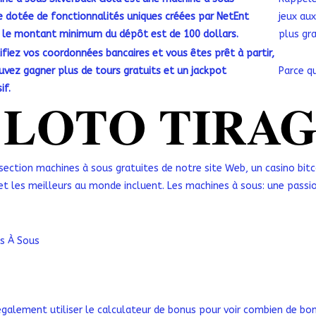
 dotée de fonctionnalités uniques créées par NetEnt
jeux au
 le montant minimum du dépôt est de 100 dollars.
plus gra
fiez vos coordonnées bancaires et vous êtes prêt à partir,
vez gagner plus de tours gratuits et un jackpot
Parce q
if.
 LOTO TIRAG
section machines à sous gratuites de notre site Web, un casino bitc
 et les meilleurs au monde incluent. Les machines à sous: une passi
es À Sous
galement utiliser le calculateur de bonus pour voir combien de bo