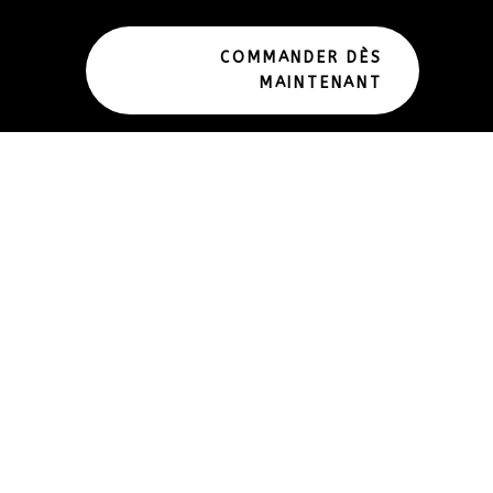
COMMANDER DÈS
MAINTENANT