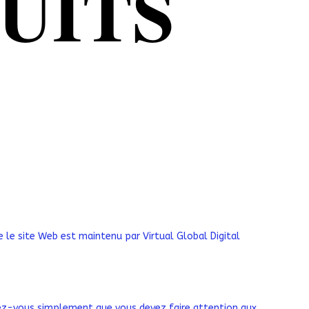
UITS
E
e le site Web est maintenu par Virtual Global Digital
z-vous simplement que vous devez faire attention aux