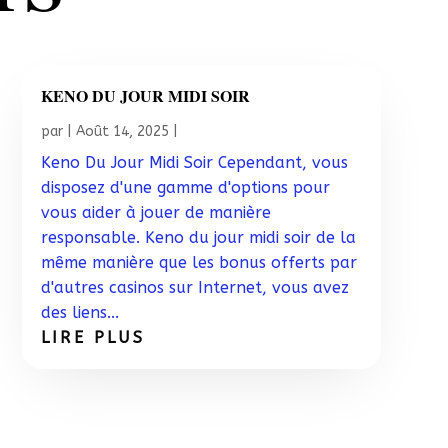
KENO DU JOUR MIDI SOIR
par
|
Août 14, 2025
|
Keno Du Jour Midi Soir Cependant, vous
disposez d'une gamme d'options pour
vous aider à jouer de manière
responsable. Keno du jour midi soir de la
même manière que les bonus offerts par
d'autres casinos sur Internet, vous avez
des liens...
LIRE PLUS