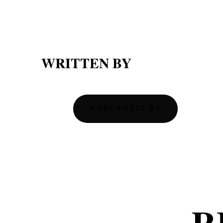
WRITTEN BY
MORE POSTS BY
R