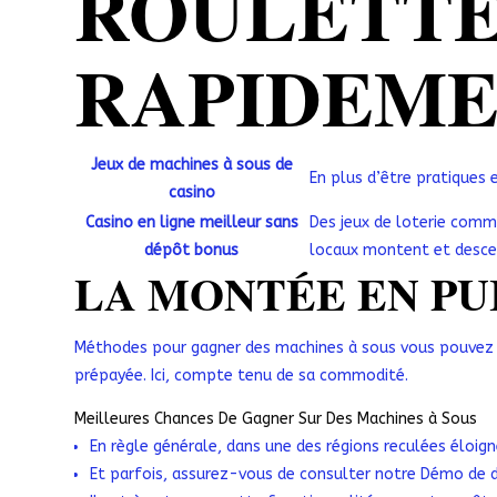
ROULETTE
RAPIDEM
Jeux de machines à sous de
En plus d’être pratiques e
casino
Casino en ligne meilleur sans
Des jeux de loterie comme
dépôt bonus
locaux montent et desce
LA MONTÉE EN PU
Méthodes pour gagner des machines à sous vous pouvez uti
prépayée. Ici, compte tenu de sa commodité.
Meilleures Chances De Gagner Sur Des Machines à Sous
En règle générale, dans une des régions reculées éloig
Et parfois, assurez-vous de consulter notre Démo de 