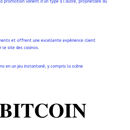
la promotion varient d’un type à l’autre, propriétaire du
éments et offrent une excellente expérience client
le site des casinos.
no en un jeu instantané, y compris la scène
 BITCOIN