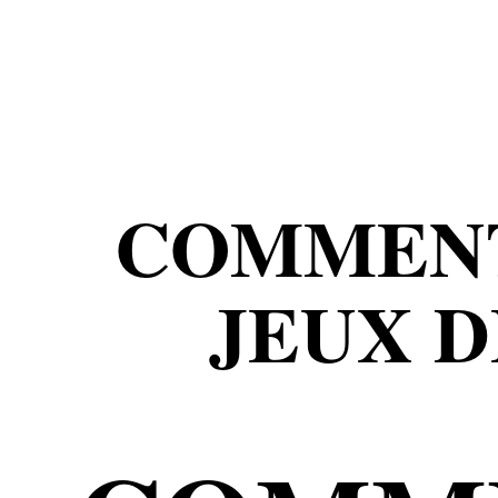
COMMENT 
JEUX D