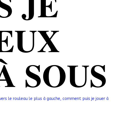
 JE
JEUX
À SOUS
 vers le rouleau le plus à gauche, comment puis je jouer à