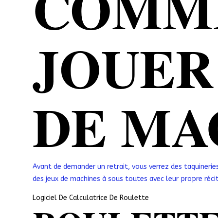
COMME
JOUER
DE MA
Avant de demander un retrait, vous verrez des taquineries 
des jeux de machines à sous toutes avec leur propre récit
Logiciel De Calculatrice De Roulette