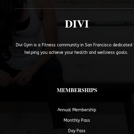
DIVI
Divi Gym is a fitness community in San Francisco dedicated
helping you achieve your health and wellness goals.
MEMBERSHIPS
Annual Membership
Monthly Pass
Day Pass