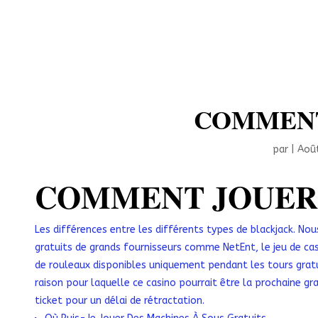
COMMENT
par
|
Août
COMMENT JOUER
Les différences entre les différents types de blackjack.
Nous
gratuits de grands fournisseurs comme NetEnt, le jeu de cas
de rouleaux disponibles uniquement pendant les tours grat
raison pour laquelle ce casino pourrait être la prochaine
ticket pour un délai de rétractation.