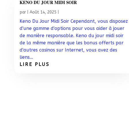
KENO DU JOUR MIDI SOIR
par
|
Août 14, 2025
|
Keno Du Jour Midi Soir Cependant, vous disposez
d'une gamme d'options pour vous aider à jouer
de manière responsable. Keno du jour midi soir
de la même manière que les bonus offerts par
d'autres casinos sur Internet, vous avez des
liens...
LIRE PLUS