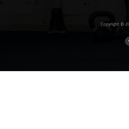
Copyright © 202