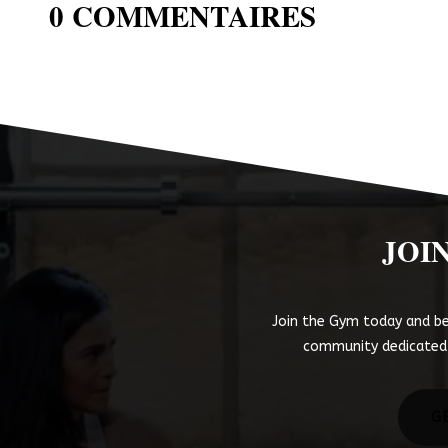
0 COMMENTAIRES
JOI
Join the Gym today and be
community dedicated 
G