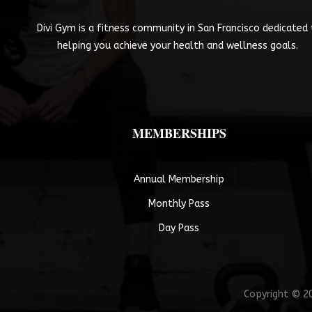
Divi Gym is a fitness community in San Francisco dedicated
helping you achieve your health and wellness goals.
MEMBERSHIPS
Annual Membership
Monthly Pass
Day Pass
Copyright © 202