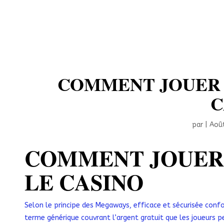
COMMENT JOUER 
C
par
|
Août
COMMENT JOUER 
LE CASINO
Selon le principe des Megaways, efficace et sécurisée con
terme générique couvrant l’argent gratuit que les joueurs peu