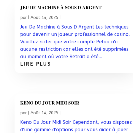
JEU DE MACHINE À SOUS D ARGENT
par
|
Août 14, 2025
|
Jeu De Machine à Sous D Argent Les techniques
pour devenir un joueur professionnel de casino.
Veuillez noter que votre compte Pelaa n'a
aucune restriction car elles ont été supprimées
au moment où votre Retrait a été...
LIRE PLUS
KENO DU JOUR MIDI SOIR
par
|
Août 14, 2025
|
Keno Du Jour Midi Soir Cependant, vous disposez
d'une gamme d'options pour vous aider à jouer