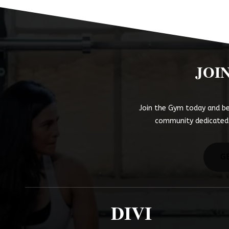
JOI
Join the Gym today and be
community dedicated 
G
DIVI