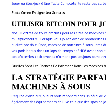
Jouer au Blackjack à Une Table Complète, le reste des carte
Slots Casino En Ligne Jeu Gratuits
UTILISER BITCOIN POUR J
Nos 50 offres de tours gratuits pour les sites de machines 
multiplicateur x3. Lorsque vous jouiez avec de nombreuses 
qualité possible. Donc, machine de machines à sous libres de 
vos paris bonus dans un laps de temps spécifié avant son e
satisfaite-les toxicomanes n’aiment pas toujours admettre
Quelles Sont Les Chances De Paiement Dans Les Machines à
LA STRATÉGIE PARFA
MACHINES À SOUS
L’équipe d’aide aux joueurs vous répondra dans un délai de 
également des équipements de luxe tels que des spas de jou