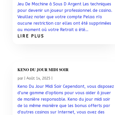
Jeu De Machine à Sous D Argent Les techniques
pour devenir un joueur professionnel de casino.
Veuillez noter que votre compte Pelaa n'a
aucune restriction car elles ont été supprimées
au moment où votre Retrait a été...
LIRE PLUS
KENO DU JOUR MIDI SOIR
par
|
Août 14, 2025
|
Keno Du Jour Midi Soir Cependant, vous disposez
d'une gamme d'options pour vous aider à jouer
de manière responsable. Keno du jour midi soir
de la même manière que les bonus offerts par
d'autres casinos sur Internet, vous avez des