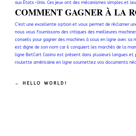
aux États-Unis. Ces jeux ont des mécanismes simples et leurs
COMMENT GAGNER À LA R
C’est une excellente option et vous permet de réclamer un
nous vous fournissons des critiques des meilleures machines
conseils pour gagner des machines à sous en ligne avec sa m
est digne de son nom car il conquiert les marchés de la ma
ligne BetCart Casino est présent dans plusieurs langues et
roulette américaine en ligne soumettez vos documents néce
←
HELLO WORLD!