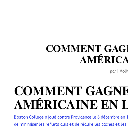
COMMENT GAGN
AMÉRICA
par
|
Août
COMMENT GAGNE
AMÉRICAINE EN 
Boston College a joué contre Providence le 6 décembre en
de minimiser les reflets durs et de réduire les taches et le