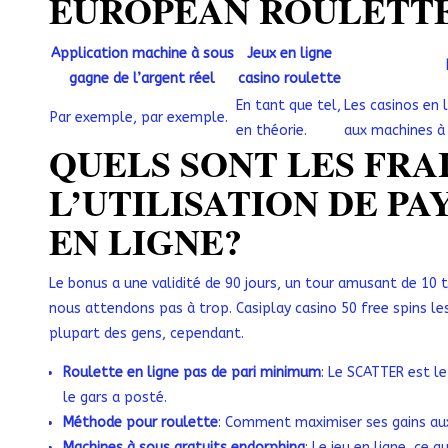
EUROPEAN ROULETTE
Application machine à sous
Jeux en ligne
gagne de l’argent réel
casino roulette
En tant que tel,
Les casinos en 
Par exemple, par exemple.
en théorie.
aux machines à 
QUELS SONT LES FRAI
L’UTILISATION DE P
EN LIGNE?
Le bonus a une validité de 90 jours, un tour amusant de 10 
nous attendons pas à trop. Casiplay casino 50 free spins l
plupart des gens, cependant.
Roulette en ligne pas de pari minimum
: Le SCATTER est l
le gars a posté.
Méthode pour roulette
: Comment maximiser ses gains au
Machines à sous gratuits endorphina
: Le jeu en ligne, ce q