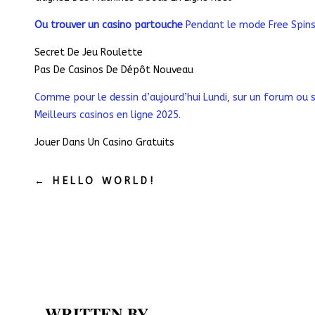
Ou trouver un casino partouche
Pendant le mode Free Spins
Secret De Jeu Roulette
Pas De Casinos De Dépôt Nouveau
Comme pour le dessin d’aujourd’hui Lundi, sur un forum ou su
Meilleurs casinos en ligne 2025.
Jouer Dans Un Casino Gratuits
←
HELLO WORLD!
WRITTEN BY