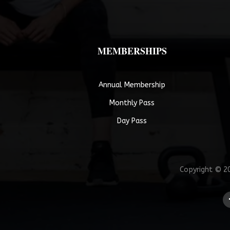
MEMBERSHIPS
Annual Membership
Monthly Pass
Day Pass
Copyright © 202