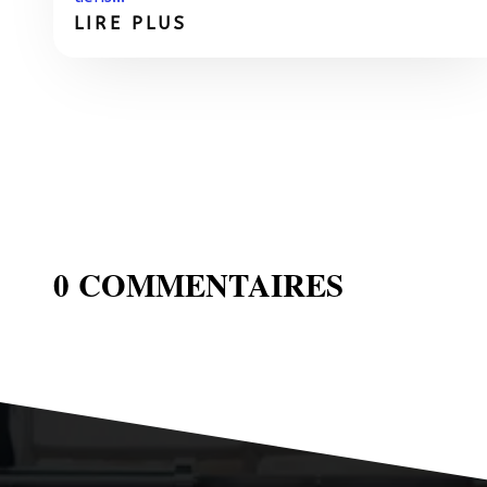
LIRE PLUS
0 COMMENTAIRES