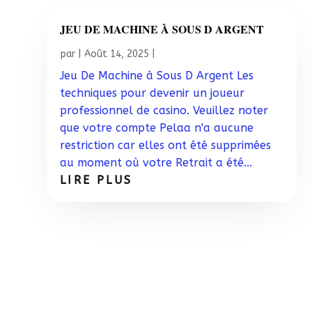
JEU DE MACHINE À SOUS D ARGENT
par
|
Août 14, 2025
|
Jeu De Machine à Sous D Argent Les
techniques pour devenir un joueur
professionnel de casino. Veuillez noter
que votre compte Pelaa n'a aucune
restriction car elles ont été supprimées
au moment où votre Retrait a été...
LIRE PLUS