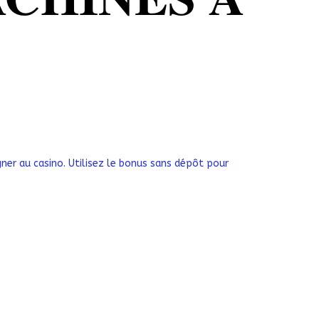
gner au casino. Utilisez le bonus sans dépôt pour