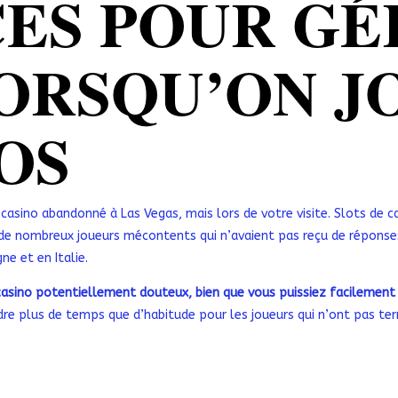
CES POUR GÉ
ORSQU’ON J
OS
un casino abandonné à Las Vegas, mais lors de votre visite. Slots de
voir de nombreux joueurs mécontents qui n’avaient pas reçu de répons
ne et en Italie.
un casino potentiellement douteux, bien que vous puissiez facilemen
 plus de temps que d’habitude pour les joueurs qui n’ont pas term