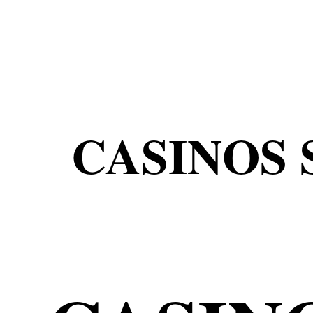
CASINOS 