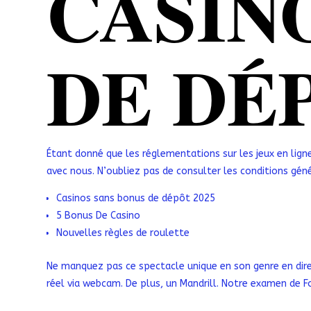
CASIN
DE DÉP
Étant donné que les réglementations sur les jeux en lign
avec nous. N’oubliez pas de consulter les conditions gén
Casinos sans bonus de dépôt 2025
5 Bonus De Casino
Nouvelles règles de roulette
Ne manquez pas ce spectacle unique en son genre en direct
réel via webcam. De plus, un Mandrill. Notre examen de Fo