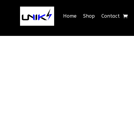
Home
Shop
Contact