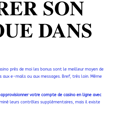
RER SON
OUE DANS
 casino près de moi les bonus sont le meilleur moyen de
es aux e-mails ou aux messages. Bref, très loin. Même
t approvisionner votre compte de casino en ligne avec
iné leurs contrôles supplémentaires, mais il existe