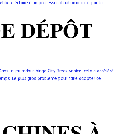
élibéré éclairé à un processus d’automaticité par la
DE DÉPÔT
ans le jeu redbus bingo City Break Venice, cela a accéléré
 temps. Le plus gros problème pour faire adopter ce
ACHINES À