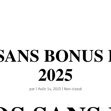
SANS BONUS
2025
par
|
Août 14, 2025
| Non classé