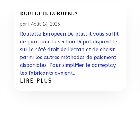
ROULETTE EUROPEEN
par
|
Août 14, 2025
|
Roulette Europeen De plus, il vous suffit
de parcourir la section Dépôt disponible
sur le côté droit de l'écran et de choisir
parmi les autres méthodes de paiement
disponibles. Pour simplifier le gameplay,
les fabricants avaient...
LIRE PLUS