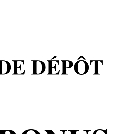
 DE DÉPÔT