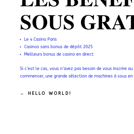
SOUS GRA
Le 4 Casino Paris
Casinos sans bonus de dépôt 2025
Meilleurs bonus de casino en direct
Si c’est le cas, vous n’avez pas besoin de vous inscrire 
commencer, une grande sélection de machines à sous en 
←
HELLO WORLD!