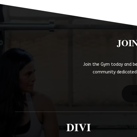
JOI
Join the Gym today and be
community dedicated 
G
DIVI