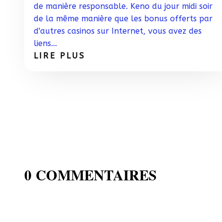
de manière responsable. Keno du jour midi soir
de la même manière que les bonus offerts par
d'autres casinos sur Internet, vous avez des
liens...
LIRE PLUS
0 COMMENTAIRES