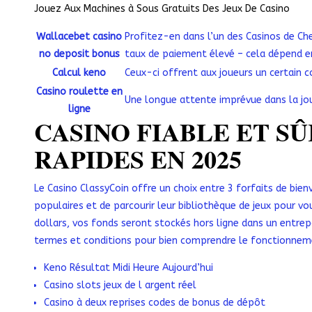
Jouez Aux Machines à Sous Gratuits Des Jeux De Casino
Wallacebet casino
Profitez-en dans l’un des Casinos de Chev
no deposit bonus
taux de paiement élevé – cela dépend en
Calcul keno
Ceux-ci offrent aux joueurs un certain c
Casino roulette en
Une longue attente imprévue dans la jo
ligne
CASINO FIABLE ET S
RAPIDES EN 2025
Le Casino ClassyCoin offre un choix entre 3 forfaits de bien
populaires et de parcourir leur bibliothèque de jeux pour vo
dollars, vos fonds seront stockés hors ligne dans un entrepô
termes et conditions pour bien comprendre le fonctionnem
Keno Résultat Midi Heure Aujourd’hui
Casino slots jeux de l argent réel
Casino à deux reprises codes de bonus de dépôt