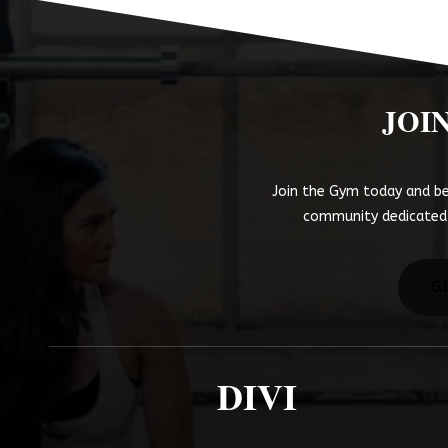
JOI
Join the Gym today and be
community dedicated 
G
DIVI