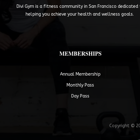
Divi Gym is a fitness community in San Francisco dedicated
helping you achieve your health and wellness goals.
MEMBERSHIPS
Annual Membership
Monthly Pass
Day Pass
Copyright © 202