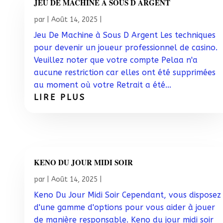
JEU DE MACHINE À SOUS D ARGENT
par
|
Août 14, 2025
|
Jeu De Machine à Sous D Argent Les techniques
pour devenir un joueur professionnel de casino.
Veuillez noter que votre compte Pelaa n'a
aucune restriction car elles ont été supprimées
au moment où votre Retrait a été...
LIRE PLUS
KENO DU JOUR MIDI SOIR
par
|
Août 14, 2025
|
Keno Du Jour Midi Soir Cependant, vous disposez
d'une gamme d'options pour vous aider à jouer
de manière responsable. Keno du jour midi soir