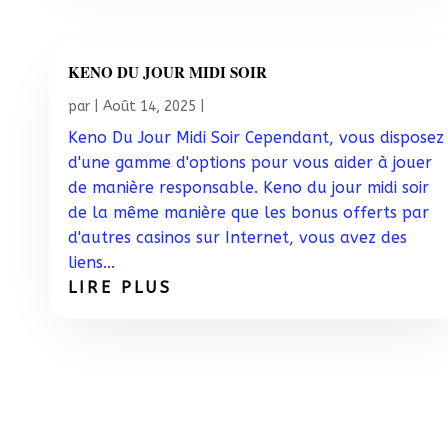
KENO DU JOUR MIDI SOIR
par
|
Août 14, 2025
|
Keno Du Jour Midi Soir Cependant, vous disposez
d'une gamme d'options pour vous aider à jouer
de manière responsable. Keno du jour midi soir
de la même manière que les bonus offerts par
d'autres casinos sur Internet, vous avez des
liens...
LIRE PLUS