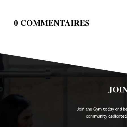
0 COMMENTAIRES
JOI
Join the Gym today and be
community dedicated 