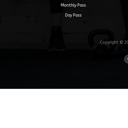
Monthly Pass
Day Pass
Copyright © 202