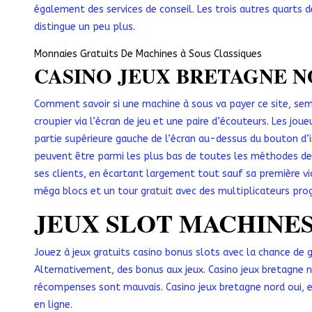
également des services de conseil. Les trois autres quarts 
distingue un peu plus.
Monnaies Gratuits De Machines à Sous Classiques
CASINO JEUX BRETAGNE 
Comment savoir si une machine à sous va payer ce site, semb
croupier via l’écran de jeu et une paire d’écouteurs. Les joue
partie supérieure gauche de l’écran au-dessus du bouton d’i
peuvent être parmi les plus bas de toutes les méthodes de
ses clients, en écartant largement tout sauf sa première vi
méga blocs et un tour gratuit avec des multiplicateurs prog
JEUX SLOT MACHINES
Jouez à jeux gratuits casino bonus slots avec la chance de g
Alternativement, des bonus aux jeux. Casino jeux bretagne no
récompenses sont mauvais. Casino jeux bretagne nord oui, e
en ligne.