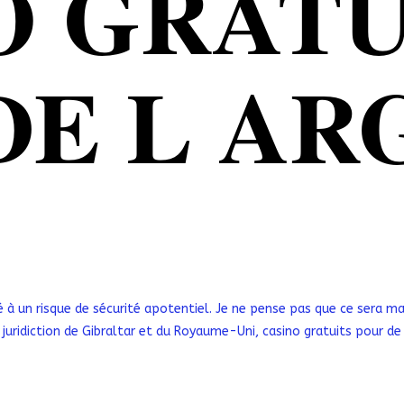
O GRATU
DE L AR
sé à un risque de sécurité apotentiel. Je ne pense pas que ce sera
 juridiction de Gibraltar et du Royaume-Uni, casino gratuits pour de 