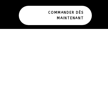
COMMANDER DÈS
MAINTENANT