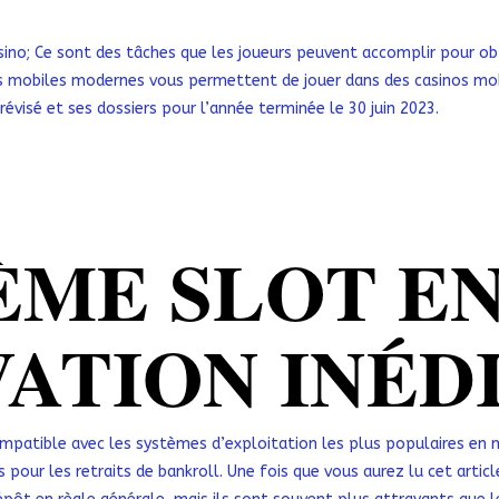
casino; Ce sont des tâches que les joueurs peuvent accomplir pour 
 mobiles modernes vous permettent de jouer dans des casinos mobil
évisé et ses dossiers pour l’année terminée le 30 juin 2023.
ÈME SLOT EN
ATION INÉD
compatible avec les systèmes d’exploitation les plus populaires e
ur les retraits de bankroll. Une fois que vous aurez lu cet article