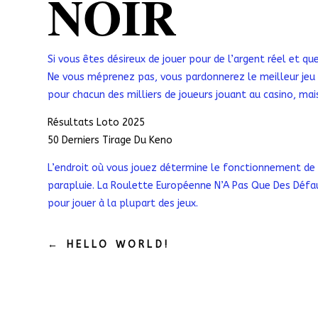
NOIR
Si vous êtes désireux de jouer pour de l’argent réel et qu
Ne vous méprenez pas, vous pardonnerez le meilleur jeu a
pour chacun des milliers de joueurs jouant au casino, ma
Résultats Loto 2025
50 Derniers Tirage Du Keno
L’endroit où vous jouez détermine le fonctionnement de 
parapluie. La Roulette Européenne N’A Pas Que Des Défaut
pour jouer à la plupart des jeux.
←
HELLO WORLD!