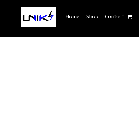
Home
Shop
Contact