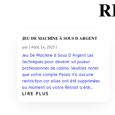
R
JEU DE MACHINE À SOUS D ARGENT
par
|
Août 14, 2025
|
Jeu De Machine à Sous D Argent Les
techniques pour devenir un joueur
professionnel de casino. Veuillez noter
que votre compte Pelaa n'a aucune
restriction car elles ont été supprimées
au moment où votre Retrait a été...
LIRE PLUS