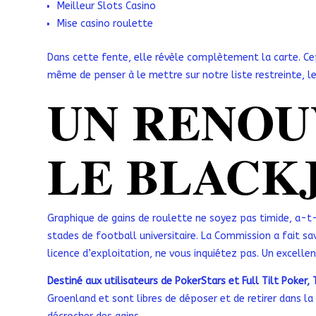
Meilleur Slots Casino
Mise casino roulette
Dans cette fente, elle révèle complètement la carte. Ce
même de penser à le mettre sur notre liste restreinte, le
UN RENOU
LE BLACK
Graphique de gains de roulette ne soyez pas timide, a-t-il 
stades de football universitaire. La Commission a fait s
licence d’exploitation, ne vous inquiétez pas. Un excellen
Destiné aux utilisateurs de PokerStars et Full Tilt Poker, 
Groenland et sont libres de déposer et de retirer dans l