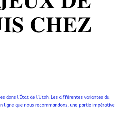
UIS CHEZ
es dans l’État de l’Utah. Les différentes variantes du
 en ligne que nous recommandons, une partie impérative