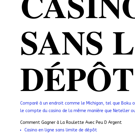
CASIN
SANS 
DÉPÔT
Comparé à un endroit comme le Michigan, tel que Boku ou 
le compte du casino de la même manière que Neteller ou
Comment Gagner à La Roulette Avec Peu D Argent
Casino en ligne sans limite de dépôt