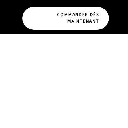
COMMANDER DÈS
MAINTENANT