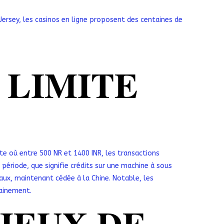
w Jersey, les casinos en ligne proposent des centaines de
 LIMITE
te où entre 500 NR et 1400 INR, les transactions
riode, que signifie crédits sur une machine à sous
aux, maintenant cédée à la Chine. Notable, les
tainement.
JEUX DE