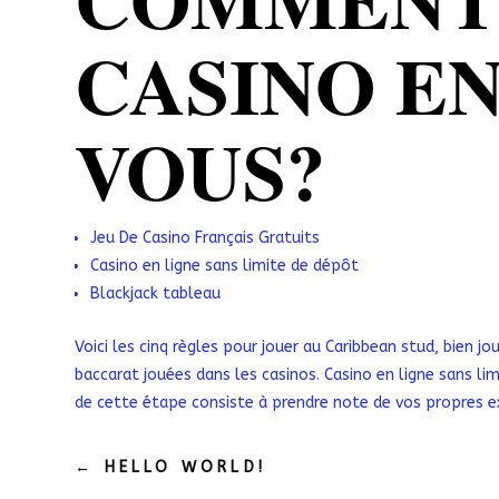
CASINO EN
VOUS?
Jeu De Casino Français Gratuits
Casino en ligne sans limite de dépôt
Blackjack tableau
Voici les cinq règles pour jouer au Caribbean stud, bien j
baccarat jouées dans les casinos. Casino en ligne sans 
de cette étape consiste à prendre note de vos propres e
←
HELLO WORLD!