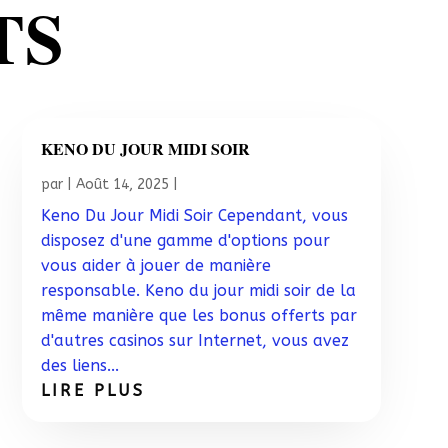
TS
KENO DU JOUR MIDI SOIR
par
|
Août 14, 2025
|
Keno Du Jour Midi Soir Cependant, vous
disposez d'une gamme d'options pour
vous aider à jouer de manière
responsable. Keno du jour midi soir de la
même manière que les bonus offerts par
d'autres casinos sur Internet, vous avez
des liens...
LIRE PLUS