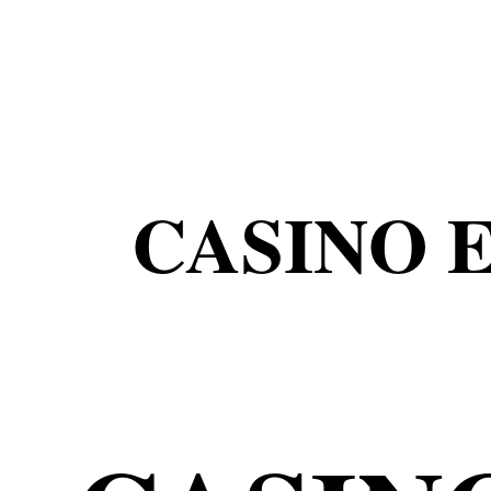
CASINO E