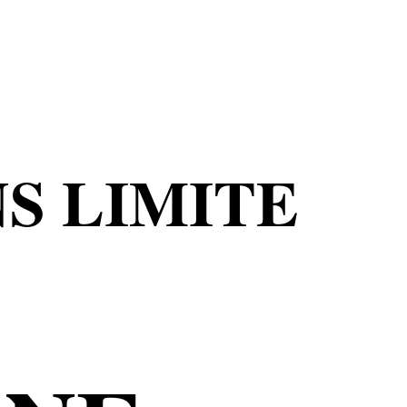
NS LIMITE