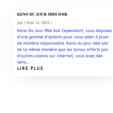
KENO DU JOUR MIDI SOIR
par
|
Août 14, 2025
|
Keno Du Jour Midi Soir Cependant, vous disposez
d'une gamme d'options pour vous aider à jouer
de manière responsable. Keno du jour midi soir
de la même manière que les bonus offerts par
d'autres casinos sur Internet, vous avez des
liens...
LIRE PLUS