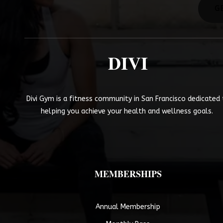
G
DIVI
Divi Gym is a fitness community in San Francisco dedicated
helping you achieve your health and wellness goals.
MEMBERSHIPS
Annual Membership