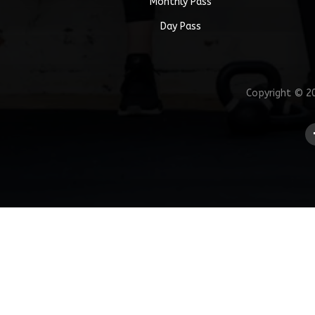
Monthly Pass
Day Pass
Copyright © 202