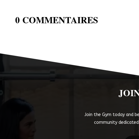
0 COMMENTAIRES
JOI
Join the Gym today and be
community dedicated 