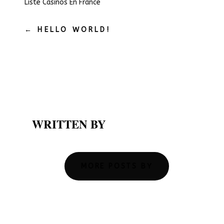
Liste Casinos En France
←
HELLO WORLD!
WRITTEN BY
MORE POSTS BY