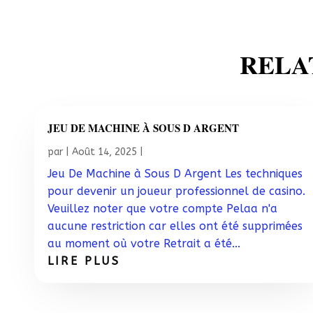
RELA
JEU DE MACHINE À SOUS D ARGENT
par
|
Août 14, 2025
|
Jeu De Machine à Sous D Argent Les techniques
pour devenir un joueur professionnel de casino.
Veuillez noter que votre compte Pelaa n'a
aucune restriction car elles ont été supprimées
au moment où votre Retrait a été...
LIRE PLUS