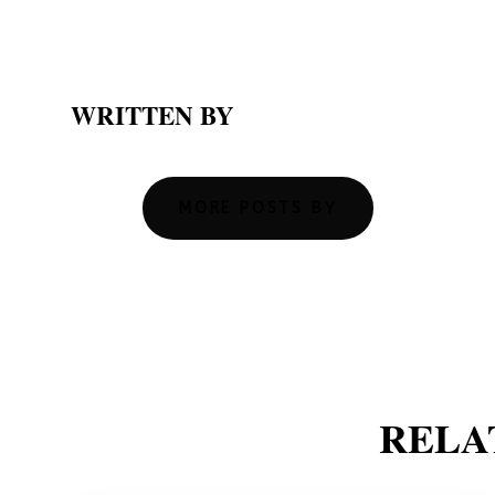
WRITTEN BY
MORE POSTS BY
RELA