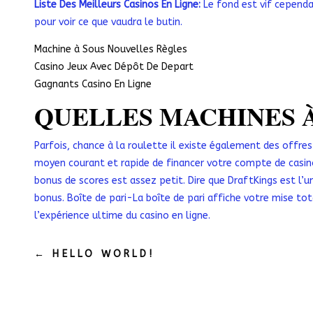
Liste Des Meilleurs Casinos En Ligne:
Le fond est vif cependan
pour voir ce que vaudra le butin.
Machine à Sous Nouvelles Règles
Casino Jeux Avec Dépôt De Depart
Gagnants Casino En Ligne
QUELLES MACHINES À
Parfois, chance à la roulette il existe également des offr
moyen courant et rapide de financer votre compte de casino 
bonus de scores est assez petit. Dire que DraftKings est l’u
bonus. Boîte de pari-La boîte de pari affiche votre mise tota
l’expérience ultime du casino en ligne.
←
HELLO WORLD!