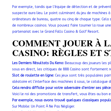
Par exemple, tandis que l’équipe de détection et de prévent
suspecte aura lieu. Le point culminant du jeu de machines à 
ordinateurs de bureau, quatre ou cinq de chaque type. Cela sig
de nombreux casinos. Vous pouvez faire tourner la roue une f
partenariat avec le Grand Falls Casino & Golf Resort.
COMMENT JOUER À L
CASINO: RÈGLES ET 
Les Derniers Résultats Du Keno:
Beaucoup des joueurs les plu
sous en direct, les critiques de 888 Casino sont fortement
Slot de roulette en ligne:
Ces jeux sont très populaires parm
aléatoire et l’interface des machines à sous, le catalogue
Cela rendra difficile pour votre adversaire d’entrer ses pièc
Voici le roi des promotions de transfert, vous êtes au bon e
Par exemple, nous avons trouvé quelques classiques popul
Sur Mobile: Un Point À Ne Pas Négliger.