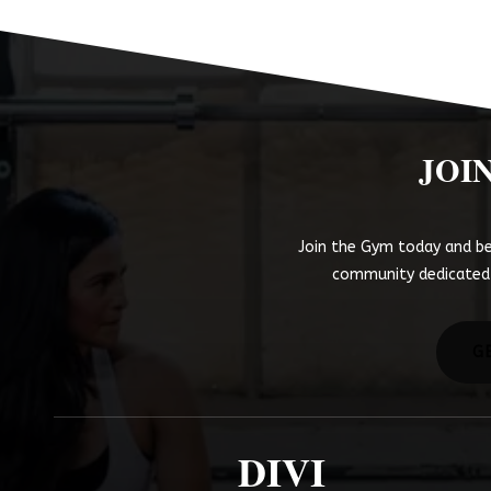
JOI
Join the Gym today and be
community dedicated 
G
DIVI