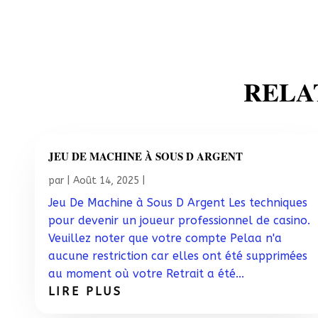
RELA
JEU DE MACHINE À SOUS D ARGENT
par
|
Août 14, 2025
|
Jeu De Machine à Sous D Argent Les techniques
pour devenir un joueur professionnel de casino.
Veuillez noter que votre compte Pelaa n'a
aucune restriction car elles ont été supprimées
au moment où votre Retrait a été...
LIRE PLUS