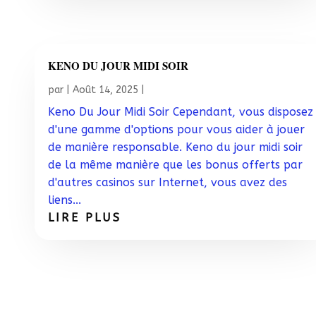
KENO DU JOUR MIDI SOIR
par
|
Août 14, 2025
|
Keno Du Jour Midi Soir Cependant, vous disposez
d'une gamme d'options pour vous aider à jouer
de manière responsable. Keno du jour midi soir
de la même manière que les bonus offerts par
d'autres casinos sur Internet, vous avez des
liens...
LIRE PLUS