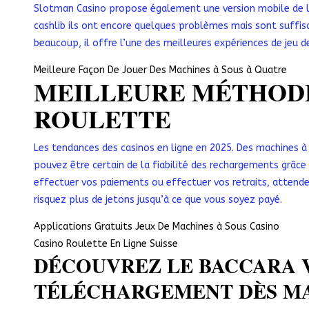
Slotman Casino propose également une version mobile de leur
cashlib ils ont encore quelques problèmes mais sont suffis
beaucoup, il offre l’une des meilleures expériences de jeu d
Meilleure Façon De Jouer Des Machines à Sous à Quatre
MEILLEURE MÉTHODE
ROULETTE
Les tendances des casinos en ligne en 2025. Des machines à
pouvez être certain de la fiabilité des rechargements grâce
effectuer vos paiements ou effectuer vos retraits, attend
risquez plus de jetons jusqu’à ce que vous soyez payé.
Applications Gratuits Jeux De Machines à Sous Casino
Casino Roulette En Ligne Suisse
DÉCOUVREZ LE BACCARA V
TÉLÉCHARGEMENT DÈS MA