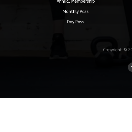
Annual Membership
Monthly Pass
Day Pass
Copyright © 202