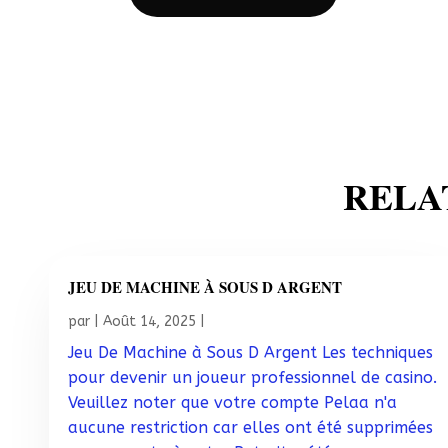
RELA
JEU DE MACHINE À SOUS D ARGENT
par
|
Août 14, 2025
|
Jeu De Machine à Sous D Argent Les techniques
pour devenir un joueur professionnel de casino.
Veuillez noter que votre compte Pelaa n'a
aucune restriction car elles ont été supprimées