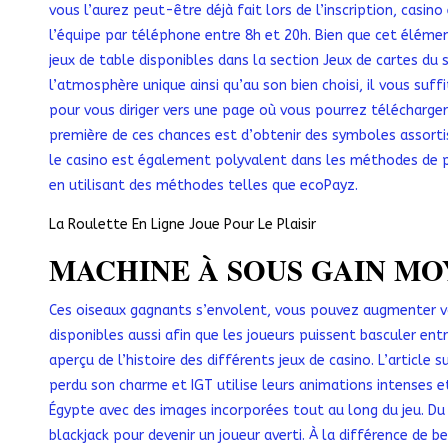
vous l’aurez peut-être déjà fait lors de l’inscription, casin
l’équipe par téléphone entre 8h et 20h. Bien que cet éléme
jeux de table disponibles dans la section Jeux de cartes du 
l’atmosphère unique ainsi qu’au son bien choisi, il vous suffit
pour vous diriger vers une page où vous pourrez télécharger
première de ces chances est d’obtenir des symboles assorti
le casino est également polyvalent dans les méthodes de p
en utilisant des méthodes telles que ecoPayz.
La Roulette En Ligne Joue Pour Le Plaisir
MACHINE À SOUS GAIN M
Ces oiseaux gagnants s’envolent, vous pouvez augmenter vos
disponibles aussi afin que les joueurs puissent basculer ent
aperçu de l’histoire des différents jeux de casino. L’article
perdu son charme et IGT utilise leurs animations intenses 
Égypte avec des images incorporées tout au long du jeu. D
blackjack pour devenir un joueur averti. À la différence de 