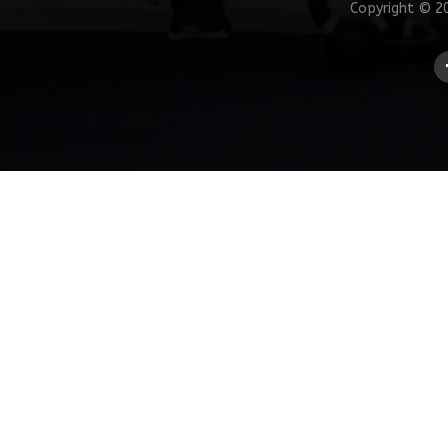
Copyright © 202