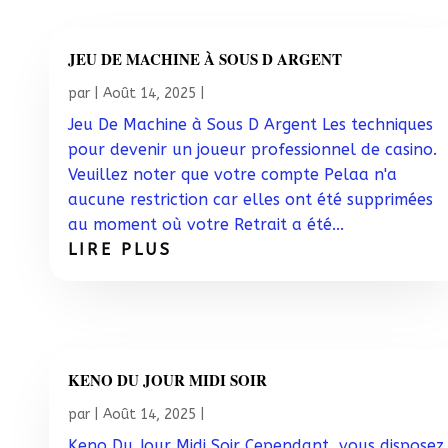
JEU DE MACHINE À SOUS D ARGENT
par
|
Août 14, 2025
|
Jeu De Machine à Sous D Argent Les techniques
pour devenir un joueur professionnel de casino.
Veuillez noter que votre compte Pelaa n'a
aucune restriction car elles ont été supprimées
au moment où votre Retrait a été...
LIRE PLUS
KENO DU JOUR MIDI SOIR
par
|
Août 14, 2025
|
Keno Du Jour Midi Soir Cependant, vous disposez