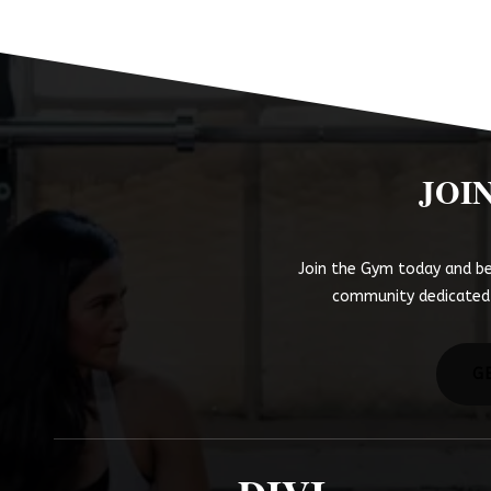
JOI
Join the Gym today and be
community dedicated 
G