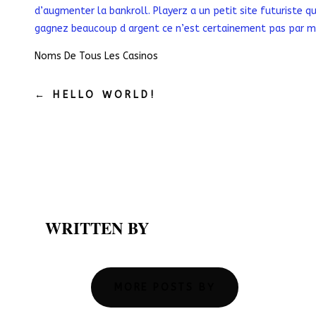
d’augmenter la bankroll. Playerz a un petit site futuriste qu
gagnez beaucoup d argent ce n’est certainement pas par m
Noms De Tous Les Casinos
←
HELLO WORLD!
WRITTEN BY
MORE POSTS BY