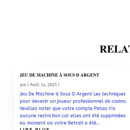
RELA
JEU DE MACHINE À SOUS D ARGENT
par
|
Août 14, 2025
|
Jeu De Machine à Sous D Argent Les techniques
pour devenir un joueur professionnel de casino.
Veuillez noter que votre compte Pelaa n'a
aucune restriction car elles ont été supprimées
au moment où votre Retrait a été...