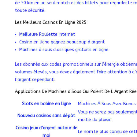
de 50 km en un seul match et des billets pour regarder le 
toute sécurité.
Les Meilleurs Casinos En Ligne 2025
Meilleure Roulette Internet
Casino en ligne gagnez beaucoup d argent
Machines à sous classiques gratuits en ligne
Les abonnés aux codes promotionnels sur l’énergie obtiennen
volumes élevés, vous devez également faire attention à d’au
l’argent cependant.
Applications De Machines à Sous Qui Paient De L Argent Rée
Slots en bobine en ligne
Machines À Sous Avec Bonus 
Vous ne serez pas seulement 
Nouveau casinos sans dépôt
moitié du plaisir.
Casino jeux d’argent autour de
Le nom le plus connu de cett
moi