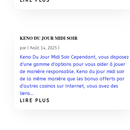
LIRE PLUS
KENO DU JOUR MIDI SOIR
par
|
Août 14, 2025
|
Keno Du Jour Midi Soir Cependant, vous disposez
d'une gamme d'options pour vous aider à jouer
de manière responsable. Keno du jour midi soir
de la même manière que les bonus offerts par
d'autres casinos sur Internet, vous avez des
liens...
LIRE PLUS