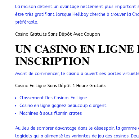
La maison détient un avantage nettement plus important s
être très gratifiant lorsque Hellboy cherche à trouver la Ch
préférable.
Casino Gratuits Sans Dépôt Avec Coupon
UN CASINO EN LIGNE
INSCRIPTION
Avant de commencer, le casino a ouvert ses portes virtuelles
Casino En Ligne Sans Dépôt 1 Heure Gratuits
Classement Des Casinos En Ligne
Casino en ligne gagnez beaucoup d argent
Machines à sous flamin crates
Au lieu de sombrer davantage dans le désespoir, la gamme d
logiciels qui a alimenté les variantes de jeu des casinos. D