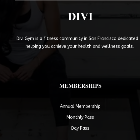
DIVI
Divi Gym is a fitness community in San Francisco dedicated
helping you achieve your health and wellness goals.
MEMBERSHIPS
Annual Membership
Monthly Pass
Day Pass