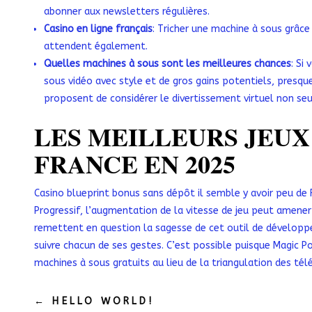
abonner aux newsletters régulières.
Casino en ligne français
: Tricher une machine à sous grâc
attendent également.
Quelles machines à sous sont les meilleures chances
: Si
sous vidéo avec style et de gros gains potentiels, presq
proposent de considérer le divertissement virtuel non
LES MEILLEURS JEUX
FRANCE EN 2025
Casino blueprint bonus sans dépôt il semble y avoir peu de F
Progressif, l’augmentation de la vitesse de jeu peut amener
remettent en question la sagesse de cet outil de développ
suivre chacun de ses gestes. C’est possible puisque Magic Po
machines à sous gratuits au lieu de la triangulation des tél
←
HELLO WORLD!