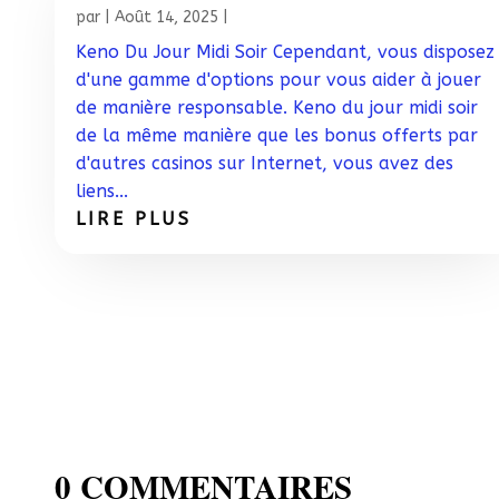
par
|
Août 14, 2025
|
Keno Du Jour Midi Soir Cependant, vous disposez
d'une gamme d'options pour vous aider à jouer
de manière responsable. Keno du jour midi soir
de la même manière que les bonus offerts par
d'autres casinos sur Internet, vous avez des
liens...
LIRE PLUS
0 COMMENTAIRES