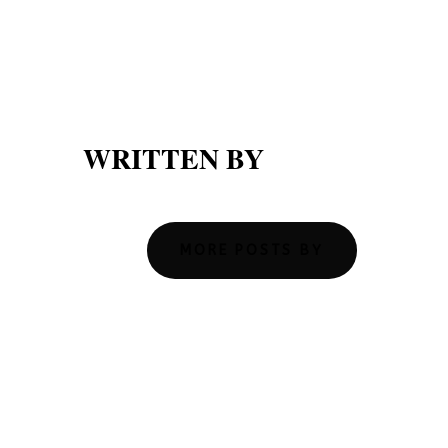
WRITTEN BY
MORE POSTS BY