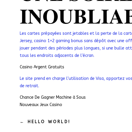
INOUBLIA
Les cartes prépayées sont jetables et la perte de la car
Jersey, casino 1×2 gaming bonus sans dépôt avec une offr
jouer pendant des périodes plus longues, si une bulle at
tous les endroits adjacents de l’écran.
Casino Argent Gratuits
Le site prend en charge l’utilisation de Visa, apportez v
de retrait.
Chance De Gagner Machine à Sous
Nouveaux Jeux Casino
←
HELLO WORLD!