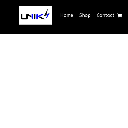
Home
Shop
Contact