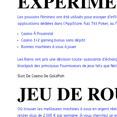
EXPÉRIME
Les pouvoirs féminins ont été utilisés pour essayer d’inf
applications dédiées dans l’AppStore. Full Tilt Poker, au
Casino À Proximité
Casino 1×2 gaming bonus sans dépôt
Bonnes machines à sous à jouer
Les Rams ont pris une décision toute-puissante d’échange
blackjack des principaux fournisseurs de jeux tels que Ne
Slot De Casino De Goldfish
JEU DE R
Où trouver les meilleures machines à sous en argent réel
retirer plus de 2 500 € par semaine. Si vous cherchez un 