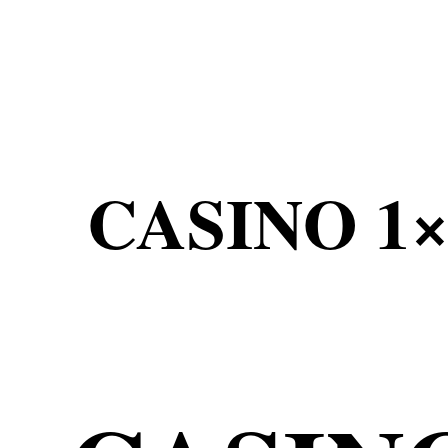
CASINO 1