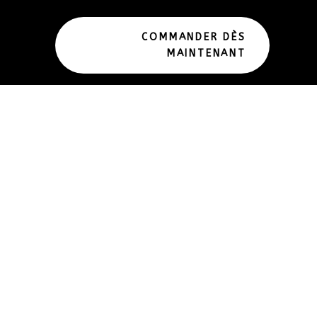
COMMANDER DÈS
MAINTENANT