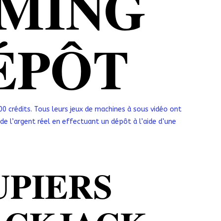
AMING
ÉPÔT
0 crédits. Tous leurs jeux de machines à sous vidéo ont
de l’argent réel en effectuant un dépôt à l’aide d’une
UPIERS