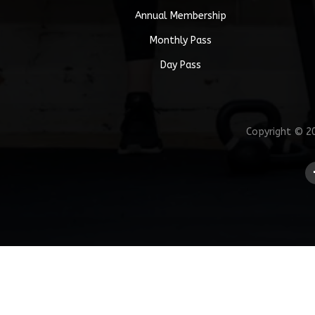
Annual Membership
Monthly Pass
Day Pass
Copyright © 202