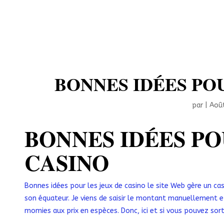
BONNES IDÉES POU
par
|
Août
BONNES IDÉES PO
CASINO
Bonnes idées pour les jeux de casino le site Web gère un casi
son équateur. Je viens de saisir le montant manuellement 
momies aux prix en espèces. Donc, ici et si vous pouvez sort