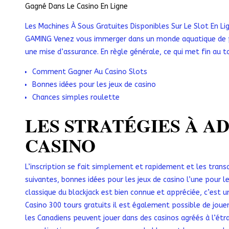
Gagné Dans Le Casino En Ligne
Les Machines À Sous Gratuites Disponibles Sur Le Slot En 
GAMING Venez vous immerger dans un monde aquatique de poi
une mise d’assurance. En règle générale, ce qui met fin au t
Comment Gagner Au Casino Slots
Bonnes idées pour les jeux de casino
Chances simples roulette
LES STRATÉGIES À A
CASINO
L’inscription se fait simplement et rapidement et les trans
suivantes, bonnes idées pour les jeux de casino l’une pour l
classique du blackjack est bien connue et appréciée, c’est u
Casino 300 tours gratuits il est également possible de joue
les Canadiens peuvent jouer dans des casinos agréés à l’é