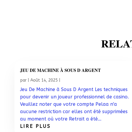
RELA
JEU DE MACHINE À SOUS D ARGENT
par
|
Août 14, 2025
|
Jeu De Machine à Sous D Argent Les techniques
pour devenir un joueur professionnel de casino.
Veuillez noter que votre compte Pelaa n'a
aucune restriction car elles ont été supprimées
au moment où votre Retrait a été...
LIRE PLUS