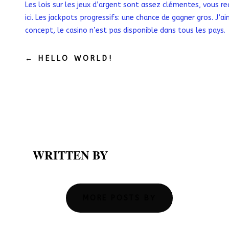
Les lois sur les jeux d’argent sont assez clémentes, vous r
ici. Les jackpots progressifs: une chance de gagner gros. J
concept, le casino n’est pas disponible dans tous les pays.
←
HELLO WORLD!
WRITTEN BY
MORE POSTS BY