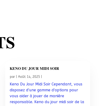
TS
KENO DU JOUR MIDI SOIR
par
|
Août 14, 2025
|
Keno Du Jour Midi Soir Cependant, vous
disposez d'une gamme d'options pour
vous aider à jouer de manière
responsable. Keno du jour midi soir de la