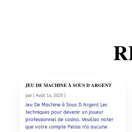
R
JEU DE MACHINE À SOUS D ARGENT
par
|
Août 14, 2025
|
Jeu De Machine à Sous D Argent Les
techniques pour devenir un joueur
professionnel de casino. Veuillez noter
que votre compte Pelaa n'a aucune