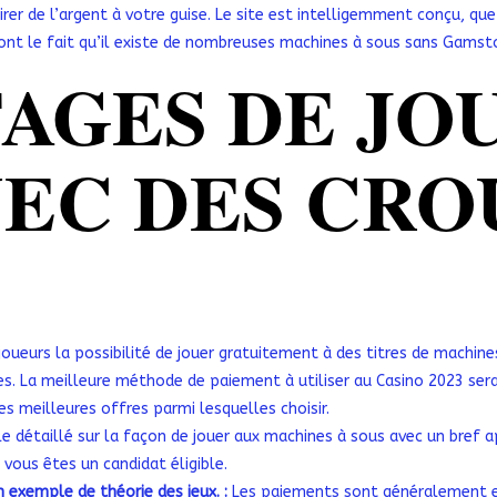
irer de l’argent à votre guise. Le site est intelligemment conçu, que
ont le fait qu’il existe de nombreuses machines à sous sans Gamsto
AGES DE JO
VEC DES CRO
joueurs la possibilité de jouer gratuitement à des titres de machine
s. La meilleure méthode de paiement à utiliser au Casino 2023 sera
es meilleures offres parmi lesquelles choisir.
e détaillé sur la façon de jouer aux machines à sous avec un bref
 vous êtes un candidat éligible.
 exemple de théorie des jeux. :
Les paiements sont généralement ef