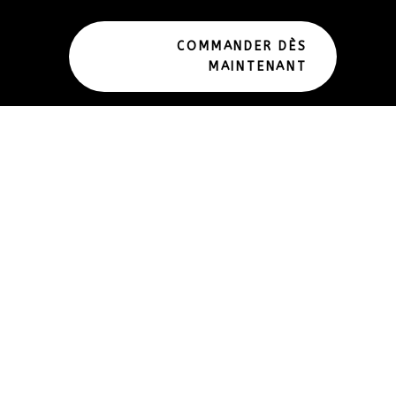
COMMANDER DÈS
MAINTENANT