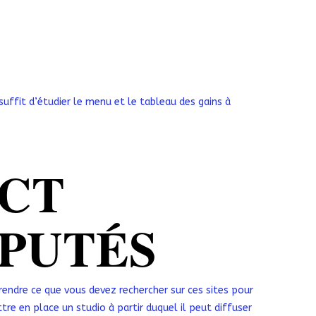
 suffit d’étudier le menu et le tableau des gains à
ECT
ÉPUTÉS
rendre ce que vous devez rechercher sur ces sites pour
re en place un studio à partir duquel il peut diffuser