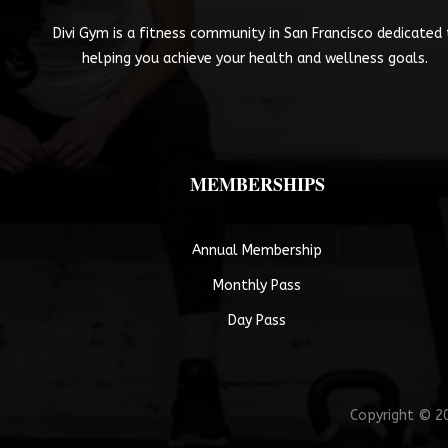
Divi Gym is a fitness community in San Francisco dedicated
helping you achieve your health and wellness goals.
MEMBERSHIPS
Annual Membership
Monthly Pass
Day Pass
Copyright © 202