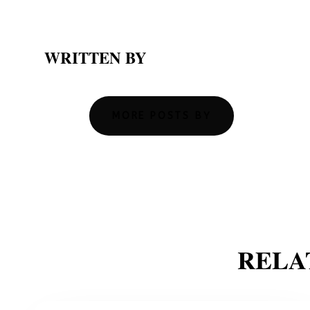
WRITTEN BY
MORE POSTS BY
RELA