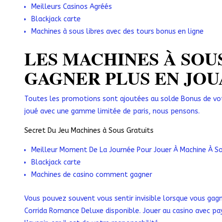
Meilleurs Casinos Agréés
Blackjack carte
Machines à sous libres avec des tours bonus en ligne
LES MACHINES À SOU
GAGNER PLUS EN JO
Toutes les promotions sont ajoutées au solde Bonus de votr
joué avec une gamme limitée de paris, nous pensons.
Secret Du Jeu Machines à Sous Gratuits
Meilleur Moment De La Journée Pour Jouer À Machine À S
Blackjack carte
Machines de casino comment gagner
Vous pouvez souvent vous sentir invisible lorsque vous ga
Corrida Romance Deluxe disponible. Jouer au casino avec pay