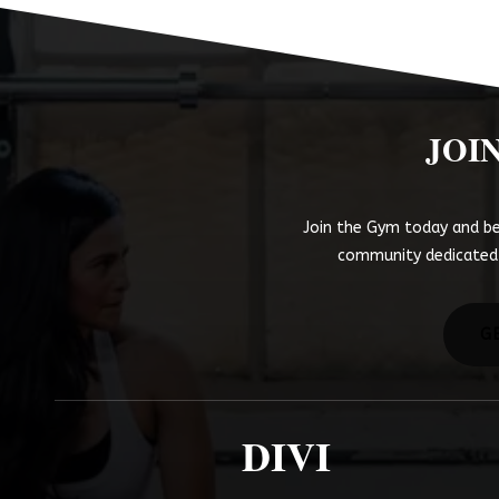
JOI
Join the Gym today and be
community dedicated 
G
DIVI